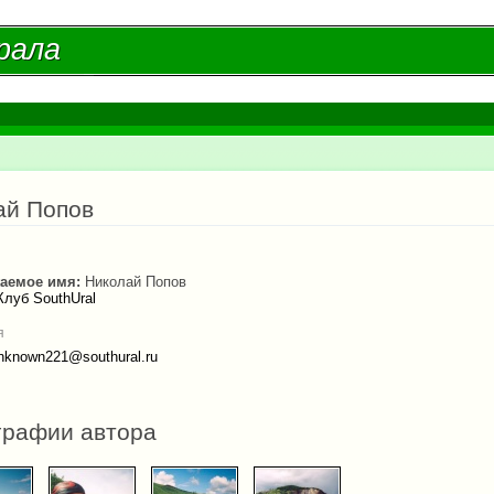
Перейти к
основному
рала
рала
содержанию
есь
ай Попов
аемое имя:
Николай Попов
Клуб SouthUral
я
nknown221@southural.ru
графии автора