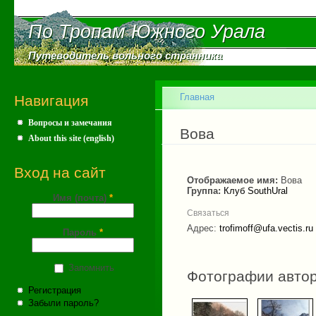
Пе
ос
По Тропам Южного Урала
По Тропам Южного Урала
со
Путеводитель вольного странника
Путеводитель вольного странника
Главное меню
Главная
Навигация
Вопросы и замечания
Вы здесь
Вова
About this site (english)
Вход на сайт
Отображаемое имя:
Вова
Группа:
Клуб SouthUral
Имя (почта)
*
Связаться
Адрес:
trofimoff@ufa.vectis.ru
Пароль
*
Запомнить
Фотографии авто
Регистрация
Забыли пароль?