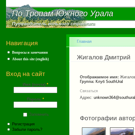
Пе
ос
По Тропам Южного Урала
По Тропам Южного Урала
со
Путеводитель вольного странника
Путеводитель вольного странника
Главное меню
Главная
Навигация
Вопросы и замечания
Вы здесь
Жигалов Дмитрий
About this site (english)
Вход на сайт
Отображаемое имя:
Жигало
Группа:
Клуб SouthUral
Имя (почта)
*
Связаться
Адрес:
unknown364@southural
Пароль
*
Запомнить
Фотографии авто
Регистрация
Забыли пароль?