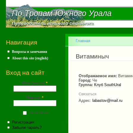
Пе
ос
По Тропам Южного Урала
По Тропам Южного Урала
со
Путеводитель вольного странника
Путеводитель вольного странника
Главное меню
Главная
Навигация
Вопросы и замечания
Вы здесь
Витаминыч
About this site (english)
Вход на сайт
Отображаемое имя:
Витами
Город:
Че
Имя (почта)
*
Группа:
Клуб SouthUral
Связаться
Пароль
*
Адрес:
labastov@mail.ru
Запомнить
Регистрация
Забыли пароль?