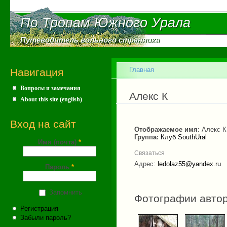
Пе
ос
По Тропам Южного Урала
По Тропам Южного Урала
со
Путеводитель вольного странника
Путеводитель вольного странника
Главное меню
Главная
Навигация
Вопросы и замечания
Вы здесь
Алекc К
About this site (english)
Вход на сайт
Отображаемое имя:
Алекc К
Группа:
Клуб SouthUral
Имя (почта)
*
Связаться
Адрес:
ledolaz55@yandex.ru
Пароль
*
Запомнить
Фотографии авто
Регистрация
Забыли пароль?