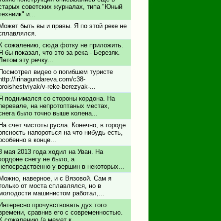
старых советских журналах, типа "Юный
техниик" и...
Может быть вы и правы. Я по этой реке не
сплавлялся.
К сожалению, сюда фотку не приложить.
Я бы показал, что это за река - Березяк.
Летом эту речку...
Посмотрел видео о погибшем туристе
http://irinagundareva.com/c38-
proishestviyak/v-reke-berezyak-...
Я поднимался со стороны кордона. На
перевале, на непротоптаных местах,
снега было точно выше колена...
На счет чистоты русла. Конечно, в городе
опсность напороться на что нибудь есть,
особенно в конце...
3 мая 2013 года ходил на Уван. На
кордоне снегу не было, а
непосредственно у вершин в некоторых...
Можно, наверное, и с Вязовой. Сам я
только от моста сплавлялся, но в
молодости машинистом работал,...
Интересно прочувствовать дух того
времени, сравнив его с современностью.
К сожалению (а межет к...