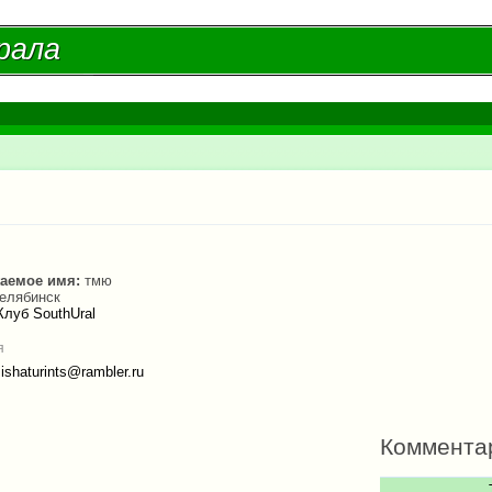
Перейти к
основному
рала
рала
содержанию
есь
аемое имя:
тмю
елябинск
Клуб SouthUral
я
ishaturints@rambler.ru
Коммента