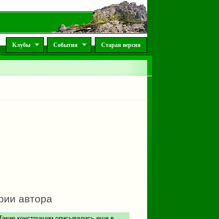
Клубы
События
Старая версия
рии автора
Такие конструкции описывались еще в