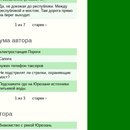
Да, не доезжая до республики. Между
республикой и мостом. Там дорога прямо
на берег выходит.
1 из 7
старее ›
ума автора
электростанция Пороги
Сапоги.
нужен телефон таксеров
Не подстрелят ли стрелки, охраняющие
мост?
Подскажите где на Юрюзани источники
питьевой воды.
1 из 3
старее ›
тора
Знакомство с рекой Юрюзань