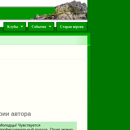
Клубы
События
Старая версия
рии автора
Молодцы! Чувствуется
профессиональный подход. Отчет можно