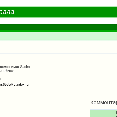
Перейти к
основному
рала
рала
содержанию
есь
аемое имя:
Sasha
елябинск
я
as6998@yandex.ru
Коммента