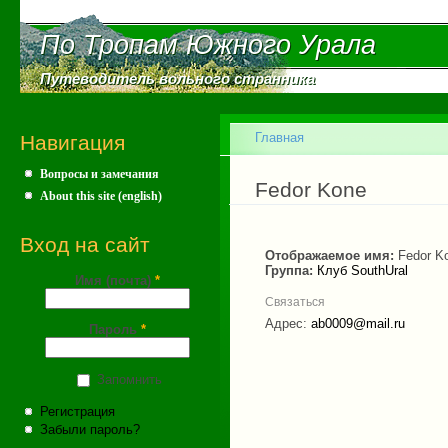
Пе
ос
По Тропам Южного Урала
По Тропам Южного Урала
со
Путеводитель вольного странника
Путеводитель вольного странника
Главное меню
Главная
Навигация
Вопросы и замечания
Вы здесь
Fedor Kone
About this site (english)
Вход на сайт
Отображаемое имя:
Fedor K
Группа:
Клуб SouthUral
Имя (почта)
*
Связаться
Адрес:
ab0009@mail.ru
Пароль
*
Запомнить
Регистрация
Забыли пароль?