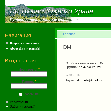
Пе
ос
По Тропам Южного Урала
По Тропам Южного Урала
со
Путеводитель вольного странника
Путеводитель вольного странника
Главное меню
Главная
Навигация
Вопросы и замечания
Вы здесь
DM
About this site (english)
Вход на сайт
Отображаемое имя:
DM
Группа:
Клуб SouthUral
Имя (почта)
*
Связаться
Адрес:
dmt_ufa@mail.ru
Пароль
*
Запомнить
Регистрация
Забыли пароль?