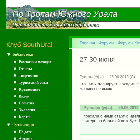
Пе
ос
По Тропам Южного Урала
По Тропам Южного Урала
со
Путеводитель вольного странника
Путеводитель вольного странника
Главное меню
Главная
›
Форумы
›
Форумы Клу
Клуб SouthUral
Библиотека
Вы здесь
27-30 июня
Рассказы о походах
Отчеты
Творчество
Рустам (Уфа) — 25.06.2013
Туристский опыт
кто нить планирует походик с
машины не имею.
Краеведение
Видео
События
Русллан
(уфа) — 26.06.2013
Экология
поехали с нами старт с идел
Карты
пятеро на большой автобус. 1
Фотогалерея
По дате
Авторы