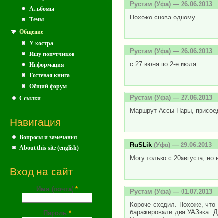
Рустам
(Уфа) — 26.06.2013
Альбомы
Похоже снова одному...
Темы
Общение
У костра
Рустам
(Уфа) — 26.06.2013
Ищу попутчиков
с 27 июня по 2-е июля
Информация
Гостевая книга
Общий форум
Рустам
(Уфа) — 27.06.2013
Ссылки
Маршрут Ассы-Нары, присое
Навигация
Вопросы и замечания
RuSLik
(Уфа) — 29.06.2013
About this site (english)
Могу только с 20августа, но 
Вход на сайт
Имя (почта)
*
Рустам
(Уфа) — 01.07.2013
Короче сходил. Похоже, что
баражировали два УАЗика. До
Пароль
*