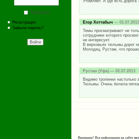
Утомляет. А где есть дорога
Запомнить
Регистрация
Егор Хоттабыч
— 01.07.201
Забыли пароль?
Темы просматривают не толь
сотрудники которого просмат
не интересует.
В верховьях тюльмы дорог нет
Молодец, Рустам, что проше
Рустам
(Уфа) — 02.07.2013
Видимо тропинки настолько з
Тюльмы. Очень болела пятка.
Внимание! Вся информация на сайте явл