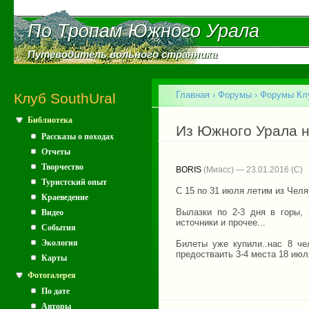
Пе
ос
По Тропам Южного Урала
По Тропам Южного Урала
со
Путеводитель вольного странника
Путеводитель вольного странника
Главное меню
Главная
›
Форумы
›
Форумы Клу
Клуб SouthUral
Библиотека
Вы здесь
Из Южного Урала н
Рассказы о походах
Отчеты
Творчество
BORIS
(Миасс) — 23.01.2016
Туристский опыт
С 15 по 31 июля летим из Челя
Краеведение
Вылазки по 2-3 дня в горы, 
Видео
источники и прочее...
События
Экология
Билеты уже купили..нас 8 че
предостваить 3-4 места 18 ию
Карты
Фотогалерея
По дате
Авторы