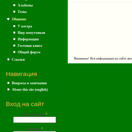
Альбомы
Темы
Общение
У костра
Ищу попутчиков
Информация
Гостевая книга
Общий форум
Внимание! Вся информация на сайте явл
Ссылки
Навигация
Вопросы и замечания
About this site (english)
Вход на сайт
Имя (почта)
*
Пароль
*