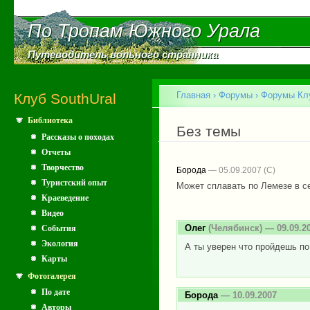
Пе
ос
По Тропам Южного Урала
По Тропам Южного Урала
со
Путеводитель вольного странника
Путеводитель вольного странника
Главное меню
Главная
›
Форумы
›
Форумы Клу
Клуб SouthUral
Библиотека
Вы здесь
Без темы
Рассказы о походах
Отчеты
Творчество
Борода
— 05.09.2007
Туристский опыт
Может сплавать по Лемезе в се
Краеведение
Видео
Олег
(Челябинск) — 09.09.2
События
Экология
А ты уверен что пройдешь по
Карты
Фотогалерея
По дате
Борода
— 10.09.2007
Авторы