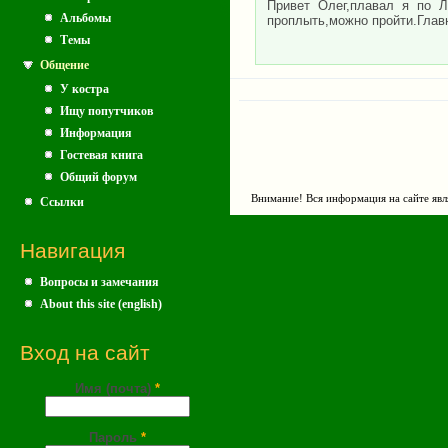
Привет Олег,плавал я по Л
Альбомы
проплыть,можно пройти.Главн
Темы
Общение
У костра
Ищу попутчиков
Информация
Гостевая книга
Общий форум
Внимание! Вся информация на сайте явл
Ссылки
Навигация
Вопросы и замечания
About this site (english)
Вход на сайт
Имя (почта)
*
Пароль
*