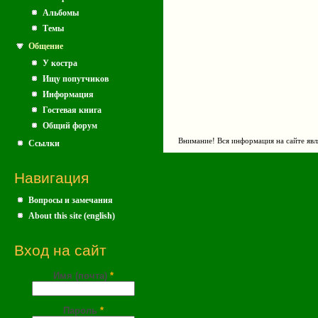
Альбомы
Темы
Общение
У костра
Ищу попутчиков
Информация
Гостевая книга
Общий форум
Внимание! Вся информация на сайте явл
Ссылки
Навигация
Вопросы и замечания
About this site (english)
Вход на сайт
Имя (почта)
*
Пароль
*