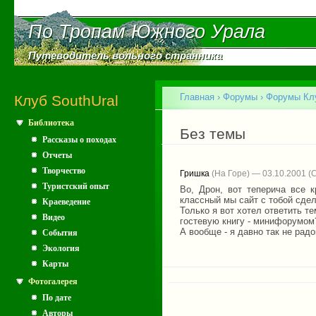
Пе
ос
По Тропам Южного Урала
По Тропам Южного Урала
со
Путеводитель вольного странника
Путеводитель вольного странника
Главное меню
Главная
›
Форумы
›
Форумы Клу
Клуб SouthUral
Библиотека
Вы здесь
Без темы
Рассказы о походах
Отчеты
Творчество
Гришка
(На Горе) — 03.10.2001
Туристский опыт
Во, Дрон, вот теперича все 
классный мы сайт с тобой сде
Краеведение
Только я вот хотел ответить т
Видео
гостевую книгу - минифорумом?
А вообще - я давно так не радо
События
Экология
Карты
Фотогалерея
По дате
Авторы