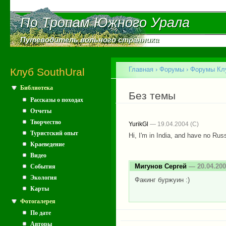
Пе
ос
По Тропам Южного Урала
По Тропам Южного Урала
со
Путеводитель вольного странника
Путеводитель вольного странника
Главное меню
Главная
›
Форумы
›
Форумы Клу
Клуб SouthUral
Библиотека
Вы здесь
Без темы
Рассказы о походах
Отчеты
Творчество
YurikGl
— 19.04.2004
Туристский опыт
Hi, I'm in India, and have no Russi
Краеведение
Видео
Мигунов Сергей
— 20.04.200
События
Экология
Факинг буржуин :)
Карты
Фотогалерея
По дате
Авторы