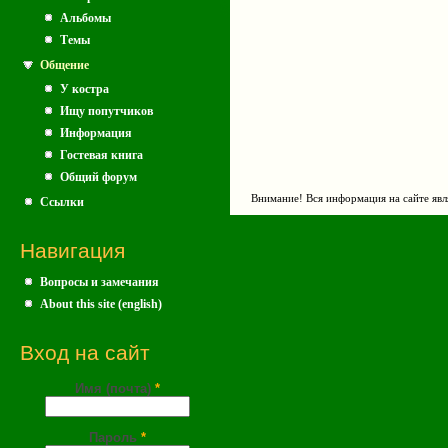
Альбомы
Темы
Общение
У костра
Ищу попутчиков
Информация
Гостевая книга
Общий форум
Внимание! Вся информация на сайте явл
Ссылки
Навигация
Вопросы и замечания
About this site (english)
Вход на сайт
Имя (почта)
*
Пароль
*