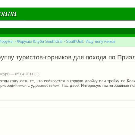
Перейти к
основному
рала
рала
содержанию
Форумы
›
Форумы Клуба SouthUral
›
SouthUral: Ищу попутчиков
есь
уппу туристов-горников для похода по Приэ
бург) — 05.04.2011
 этом году есть те, кто собирается в горную двойку или тройку по Ка
Присоединимся с удовольствием. Нас двое. Интересуют категорийные по