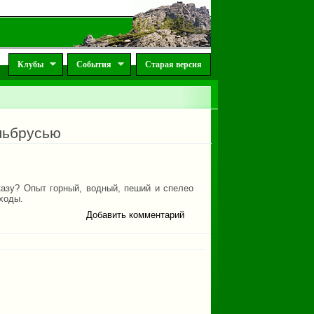
Клубы
События
Старая версия
льбрусью
вказу? Опыт горный, водный, пеший и спелео
ходы.
Добавить комментарий