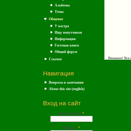
Альбомы
Темы
Общение
У костра
Ищу попутчиков
Информация
Гостевая книга
Общий форум
Внимание! Вся и
Ссылки
Навигация
Вопросы и замечания
About this site (english)
Вход на сайт
Имя (почта)
*
Пароль
*