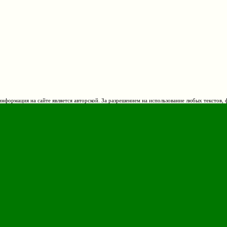
нформация на сайте является авторской. За разрешением на использование любых текстов, 