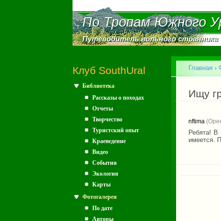
По Тропам Южного У
По Тропам Южного У
Путеводитель вольного странника
Путеводитель вольного странника
Главное меню
Главная
›
Клуб SouthUral
Библиотека
Вы зд
Ищу гр
Рассказы о походах
Отчеты
Творчество
nftima
(Орен
Туристский опыт
Ребята! В
имеется. 
Краеведение
Видео
События
Экология
Карты
Фотогалерея
По дате
Авторы