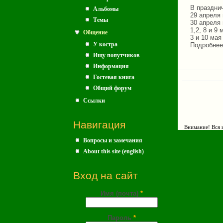
В праздни
Альбомы
29 апреля 
Темы
30 апреля 
1,2, 8 и 9
Общение
3 и 10 мая
У костра
Подробнее: 
Ищу попутчиков
Информация
Гостевая книга
Общий форум
Ссылки
Навигация
Внимание! Вся и
Вопросы и замечания
About this site (english)
Вход на сайт
Имя (почта)
*
Пароль
*