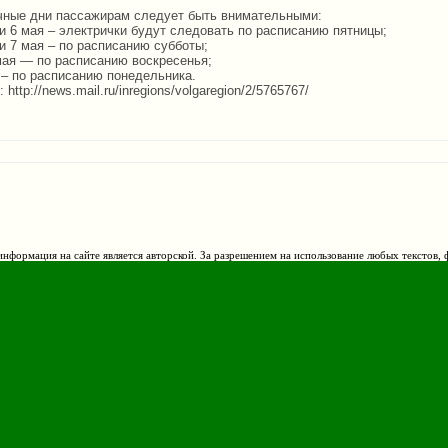
чные дни пассажирам следует быть внимательными:
и 6 мая – электрички будут следовать по расписанию пятницы;
и 7 мая – по расписанию субботы;
 мая — по расписанию воскресенья;
 – по расписанию понедельника.
http://news.mail.ru/inregions/volgaregion/2/5765767/
нформация на сайте является авторской. За разрешением на использование любых текстов, 