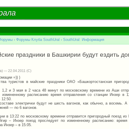
Перейти к
основному
рала
рала
содержанию
Форумы
›
Форумы Клуба SouthUral
›
SouthUral: Информация
есь
йские праздники в Башкирии будут ездить д
) — 22.04.2011
мации =)) )
тва туристов в майские праздники ОАО «Башкортостанская пригоро
, 1,2 и 3 мая в 2 часа 48 минут по московскому времени из Аши отп
 измененному расписанию время отправления со станции Инзер в 11
 12:50.
составе электрички будут не шесть вагонов, как обычно, а восемь. А
жней — по 6 вагонов.
дни в 13:22 по московскому времени отправится пригородный поезд из
йгир – Инзер поезд проследует по измененному расписанию: время 
а Инзер – в 15:05.