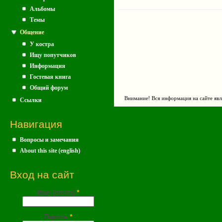
Альбомы
Темы
Общение
У костра
Ищу попутчиков
Информация
Гостевая книга
Общий форум
Внимание! Вся информация на сайте явл
Ссылки
Навигация
Вопросы и замечания
About this site (english)
Вход на сайт
Имя (почта)
*
Пароль
*