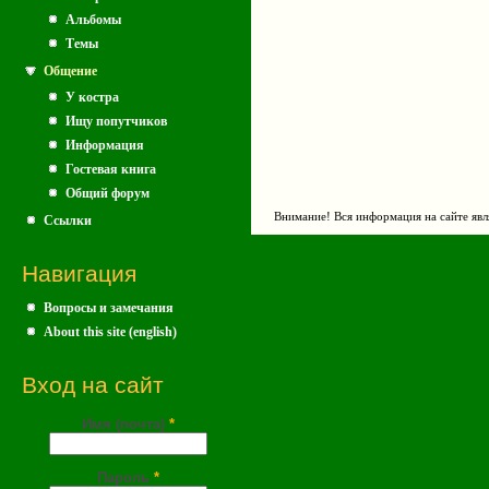
Альбомы
Темы
Общение
У костра
Ищу попутчиков
Информация
Гостевая книга
Общий форум
Внимание! Вся информация на сайте явл
Ссылки
Навигация
Вопросы и замечания
About this site (english)
Вход на сайт
Имя (почта)
*
Пароль
*