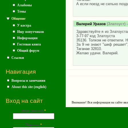
А если поезд не сильно поздн
Альбомы
Темы
Общение
Валерий Уразов
(Златоуст) 
У костра
Здравствуйте я из Златоуста
Ищу попутчиков
3-77-97 код Златоуста
Информация
35136. Толком не ответили. Н
За 9 не знают "шеф решает",
Гостевая книга
Таганае 32810.
Общий форум
Желаю удачи. Валерий.
Ссылки
Навигация
Вопросы и замечания
About this site (english)
Вход на сайт
Внимание! Вся информация на сайте явл
Имя (почта)
*
Пароль
*