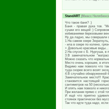
StandART
(Миасс-Челябинск
Что такое баня? :)
Баня - правая рука тов. "М
сушки его вещей :) Сопрово
избиваниями березовыми вени
Ну да ладно, мы совершали 
1.На самом озере Зюраткуль,
- ила в озере по колено, гряз
+ Довольно красивые виды...
2.На спуске с Б. Нургуша, в
3.В замечательном "матрасно
Можно сказать что нормальна
Место очень хорошее, в итог
Видимо нам повезло что там
туда скорее всего возят экск
4.В случайно обнаруженной ба
Замечательное место!!! Кра
становится настоящей горн
сантиметров на 50 (несколько
И опять нам повезло и никого
При желании прямо с этой то
И ещё что приятно удивило
стоянок практически без мус
Так что идти туда надо, если