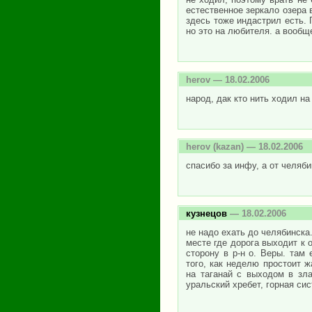
естественное зеркало озера 
здесь тоже индастрил есть. 
но это на любителя. а вообщ
herov
— 18.02.2006
народ, дак кто нить ходил н
herov
(kazan) — 18.02.2006
спасибо за инфу, а от челяби
кузнецов
— 18.02.2006
не надо ехать до челябинска
месте где дорога выходит к о
сторону в р-н о. Веры. там
того, как неделю простоит ж
на таганай с выходом в зла
уральский хребет, горная сис