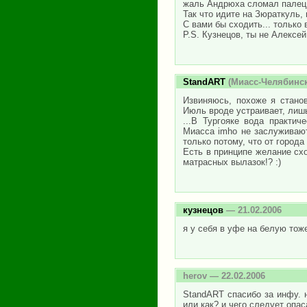
жаль Андрюха сломал палец на
Так что идите на Зюраткуль, 
С вами бы сходить... только 
P.S. Кузнецов, ты не Алексе
StandART
(Миасс-Челябинск
Извиняюсь, похоже я стано
Июль вроде устраивает, лишь
...В Тургояке вода практи
Миасса imho не заслуживают
только потому, что от города
Есть в принципе желание схо
матрасных вылазок!? :)
кузнецов
— 21.02.2006
я у себя в уфе на белую тож
herov
— 22.02.2006
StandART спасибо за инфу. 
или как? и чего следует опа