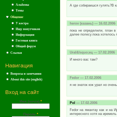
Альбомы
А где собираешся гулять?В к
Темы
Общение
У костра
herov
(казань) — 16.02.2006
Ищу попутчиков
пока не определили, план в 
далее полесу.пока хотелось 
Информация
Гостевая книга
Общий форум
Ural&lsquo;ец
— 17.02.2006
Ссылки
И много вас там?
Навигация
Вопросы и замечания
Fedor
— 17.02.2006
About this site (english)
я не знаток юж урал но очен
Вход на сайт
Имя (почта)
*
Pol
— 17.02.2006
Fedor на ямантау как и на И
интересного хотя на иремель
Пароль
*