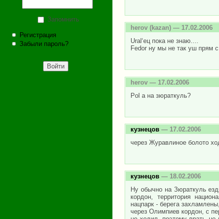
Запомнить
herov
(kazan) — 17.02.2006
Регистрация
Ural‘ец пока не знаю....
Забыли пароль?
Fedor ну мы не так уш прям 
herov
— 17.02.2006
Pol а на зюраткуль?
кузнецов
— 17.02.2006
через Журавлиное болото ход
кузнецов
— 18.02.2006
Ну обычно на Зюраткуль езд
кордон, территория национ
нацпарк - берега захламлены
через Олимпиев кордон, с п
не ходил, поэтому врать не 