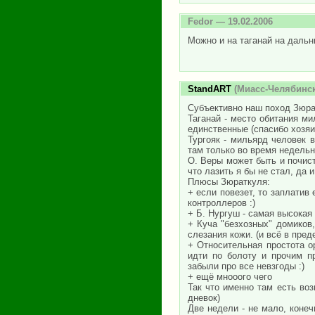
Fedor
— 19.02.2006
Можно и на таганай на даль
StandART
(Миасс-Челябинск
Субъективно наш поход Зюрат
Таганай - место обитания м
единственные (спасибо хозяин
Тургояк - мильярд человек 
там только во время недельн
О. Веры может быть и почис
что лазить я бы не стал, да 
Плюсы Зюраткуля:
+ если повезет, то заплатив
контроллеров :)
+ Б. Нургуш - самая высокая 
+ Куча "безхозных" домиков,
слезания кожи. (и всё в пред
+ Относительная простота ор
идти по болоту и прочим п
забыли про все невзгоды :)
+ ещё мнооого чего
Так что именно там есть во
дневок)
Две недели - не мало, коне