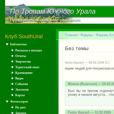
Пе
ос
По Тропам Южного Урала
По Тропам Южного Урала
со
Путеводитель вольного странника
Путеводитель вольного странника
Главное меню
Главная
›
Форумы
›
Форумы Клу
Клуб SouthUral
Библиотека
Вы здесь
Без темы
Рассказы о походах
Отчеты
Творчество
herov (kazan) — 09.02.2006
Туристский опыт
ищем людей для полумотрасной
Краеведение
Видео
Мишка
(Кыштым) — 10.02.2
События
Экология
Был бы не против отдохнут
ухожу в начале августа... чт
Карты
Фотогалерея
По дате
Fedor
(kazan) — 12.02.2006
Авторы