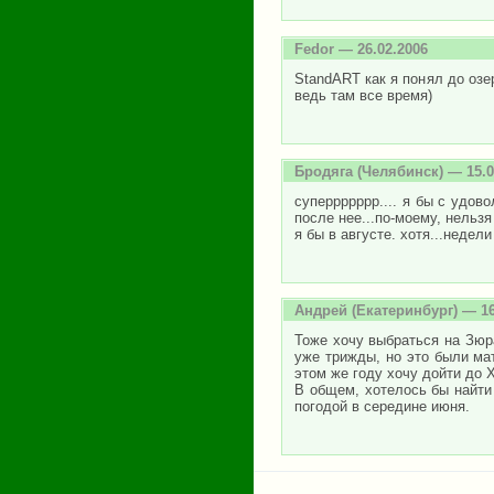
Fedor
— 26.02.2006
StandART как я понял до озе
ведь там все время)
Бродяга
(Челябинск) — 15.0
суперрррррр.... я бы с удов
после нее...по-моему, нельзя
я бы в августе. хотя...недели 
Андрей
(Екатеринбург) — 16
Тоже хочу выбраться на Зюр
уже трижды, но это были мат
этом же году хочу дойти до 
В общем, хотелось бы найти 
погодой в середине июня.