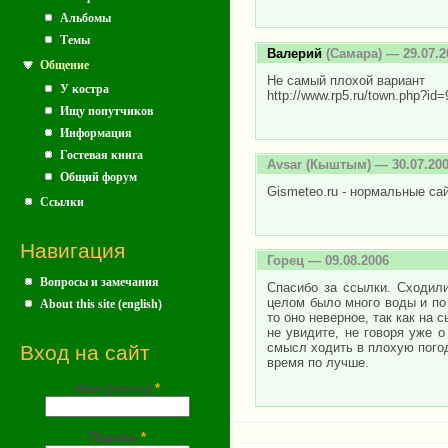
Альбомы
Темы
Валерий
(Самара) — 29.07.2
Общение
Не самый плохой вариант
У костра
http://www.rp5.ru/town.php?id=
Ищу попутчиков
Информация
Гостевая книга
Avsar
(Кыштым) — 30.07.20
Общий форум
Gismeteo.ru - нормальные сай
Ссылки
Навигация
Горец
— 09.08.2006
Вопросы и замечания
Спасибо за ссылки. Сходил
целом было много воды и по 
About this site (english)
то оно неверное, так как на
не увидите, не говоря уже 
смысл ходить в плохую погод
Вход на сайт
время по лучше.
Имя (почта)
*
Пароль
*