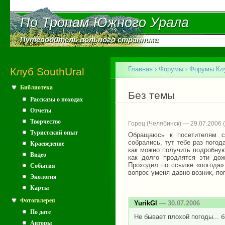
Пе
ос
По Тропам Южного Урала
По Тропам Южного Урала
со
Путеводитель вольного странника
Путеводитель вольного странника
Главное меню
Главная
›
Форумы
›
Форумы Клу
Клуб SouthUral
Библиотека
Вы здесь
Без темы
Рассказы о походах
Отчеты
Творчество
Горец (Челябинск) — 29.07.2006
Туристский опыт
Обращаюсь к посетителям са
собрались, тут тебе раз погод
Краеведение
как можно получить подробную
Видео
как долго продлятся эти до
Проходил по ссылке «погода» 
События
вопрос уменя давно возник, по
Экология
Карты
Фотогалерея
YurikGl
— 30.07.2006
По дате
Не бывает плохой погоды... б
Авторы