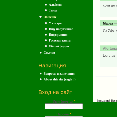
Альбомы
хотя до 
Темы
Общение
У костра
Марат
— 
Ищу попутчиков
Из Уфы 
Информация
Гостевая книга
Общий форум
Afortun
Ссылки
Есть авт
Навигация
Вопросы и замечания
About this site (english)
Вход на сайт
Внимание! Вся и
Имя (почта)
*
Пароль
*