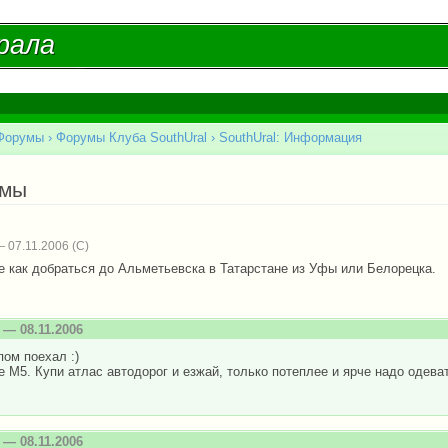
Перейти к
основному
рала
рала
содержанию
Форумы
›
Форумы Клуба SouthUral
›
SouthUral: Информация
есь
емы
 07.11.2006
е как добраться до Альметьевска в Татарстане из Уфы или Белорецка.
— 08.11.2006
пом поехал :)
е М5. Купи атлас автодорог и езжай, только потеплее и ярче надо одеват
— 08.11.2006