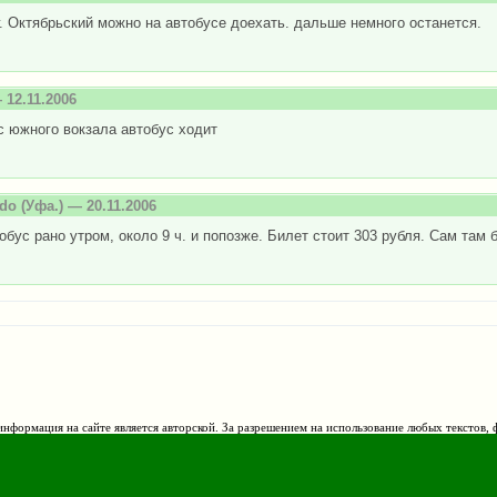
г. Октябрьский можно на автобусе доехать. дальше немного останется.
12.11.2006
с южного вокзала автобус ходит
ado
(Уфа.) — 20.11.2006
обус рано утром, около 9 ч. и попозже. Билет стоит 303 рубля. Сам там 
нформация на сайте является авторской. За разрешением на использование любых текстов, 