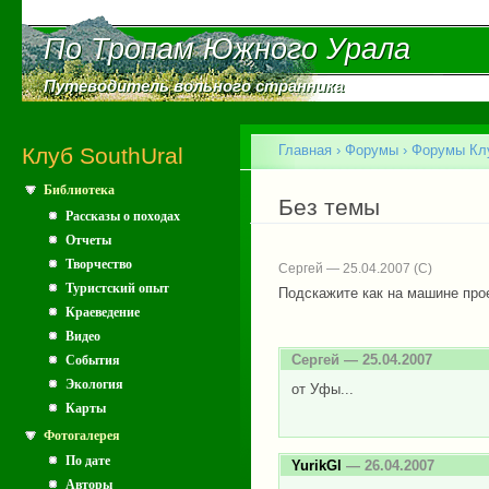
Пе
ос
По Тропам Южного Урала
По Тропам Южного Урала
со
Путеводитель вольного странника
Путеводитель вольного странника
Главное меню
Главная
›
Форумы
›
Форумы Клу
Клуб SouthUral
Библиотека
Вы здесь
Без темы
Рассказы о походах
Отчеты
Творчество
Сергей — 25.04.2007
Туристский опыт
Подскажите как на машине прое
Краеведение
Видео
Сергей
— 25.04.2007
События
Экология
от Уфы...
Карты
Фотогалерея
По дате
YurikGl
— 26.04.2007
Авторы