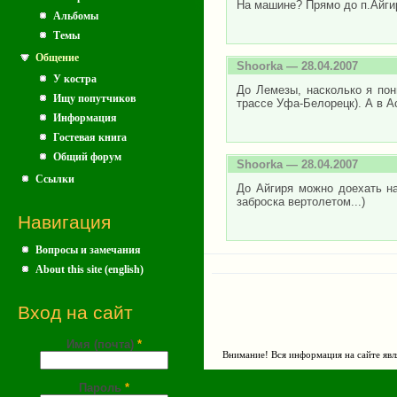
На машине? Прямо до п.Айгир
Альбомы
Темы
Общение
Shoorka
— 28.04.2007
У костра
До Лемезы, насколько я пон
Ищу попутчиков
трассе Уфа-Белорецк). А в Ас
Информация
Гостевая книга
Общий форум
Shoorka
— 28.04.2007
Ссылки
До Айгиря можно доехать на
заброска вертолетом...)
Навигация
Вопросы и замечания
About this site (english)
Вход на сайт
Имя (почта)
*
Внимание! Вся информация на сайте явл
Пароль
*