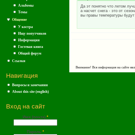
Альбомы
Да эт понятно что летом лучш
а насчет снега - это от сезо
Темы
вы правы температуры будут 
Общение
У костра
Ищу попутчиков
Информация
Гостевая книга
Общий форум
Ссылки
Внимание! Вся информация на сайте явл
Навигация
Вопросы и замечания
About this site (english)
Вход на сайт
Имя (почта)
*
Пароль
*