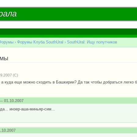
Перейти к
основному
рала
рала
содержанию
Форумы
›
Форумы Клуба SouthUral
›
SouthUral: Ищу попутчиков
есь
емы
9.2007
 а куда еще можно сходить в Башкирии? Да так чтобы добраться легко бы
 01.10.2007
да... инзер-аша-миньяр-сим...
.10.2007