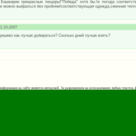
 Башкирии прекрасные пещеры!"Победа" хотя бы.!и погода соответс
е можно выбраться без проблем!соответствующая одежда,сменная тепла
1.10.2007
дяшево как лучше добираться? Сколько дней лучше взять?
нформация на сайте является авторской. За разрешением на использование любых текстов, 