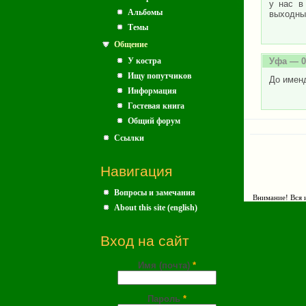
у нас в
Альбомы
выходны
Темы
Общение
У костра
Уфа
— 0
Ищу попутчиков
До имен
Информация
Гостевая книга
Общий форум
Ссылки
Навигация
Вопросы и замечания
Внимание! Вся и
About this site (english)
Вход на сайт
Имя (почта)
*
Пароль
*