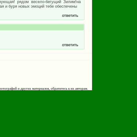
твующая! рядом весело-бегущий Зилим!на
я и буря новых эмоций тебе обеспечены
ответить
ответить
фотографий и других материалов, обратитесь к их авторам.