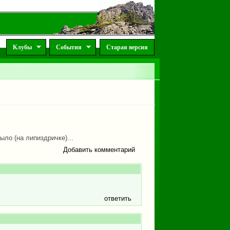
Клубы
События
Старая версия
ло (на липиздричке)...
Добавить комментарий
ответить