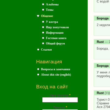
С водой 
Альбомы
Темы
Общение
Борода
У костра
2 недел
Ищу попутчиков
Информация
Гостевая книга
Rust
— 2
Общий форум
Борода, 
Ссылки
Навигация
Борода
Вопросы и замечания
У меня л
About this site (english)
подробн
Вход на сайт
Rust
(Уф
Имя (почта)
*
Турист-3
Справке 
Ася 279
Пароль
*