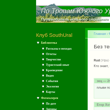
По Тропам Южного У
По Тропам Южного У
Путеводитель вольного странника
Путеводитель вольного странника
Главное меню
Главная
›
Клуб SouthUral
Библиотека
Вы зд
Без т
Рассказы о походах
Отчеты
Творчество
Rust
(Уфа) 
Туристский опыт
Кто знает,
Краеведение
Видео
экц
— 24
События
Экология
плыви п
Карты
Фотогалерея
По дате
Егор Хо
Авторы