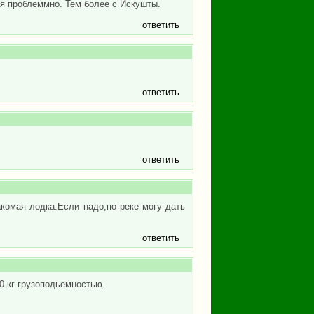
ся проблеммно. Тем более с Искушты.
ответить
ответить
ответить
акомая лодка.Если надо,по реке могу дать
ответить
0 кг грузоподьемностью.