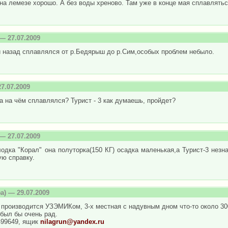
на лемезе хорошо. А без воды хреново. Там уже в конце мая сплавлять
— 27.07.2009
и назад сплавлялся от р.Бедярыш до р.Сим,особых проблем небыло.
7.07.2009
а на чём сплавлялся? Турист - 3 как думаешь, пройдет?
— 27.07.2009
одка "Корал" она полуторка(150 КГ) осадка маленькая,а Турист-3 незн
ую справку.
а) — 29.07.2009
 производится УЗЭМИКом, 3-х местная с надувным дном что-то около 30
был бы очень рад.
499649, ящик
nilagrun@yandex.ru