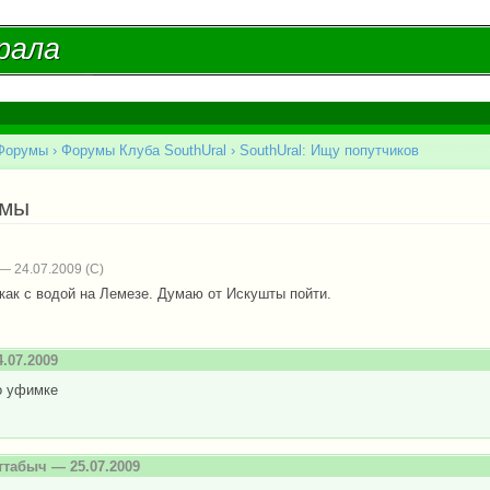
Перейти к
основному
рала
рала
содержанию
Форумы
›
Форумы Клуба SouthUral
›
SouthUral: Ищу попутчиков
есь
емы
— 24.07.2009
 как с водой на Лемезе. Думаю от Искушты пойти.
.07.2009
о уфимке
ттабыч
— 25.07.2009