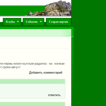
Клубы
События
Старая версия
и-пермь-кизел-кытлым-радилка на конжак-
т.сроки-август
Добавить комментарий
ответить