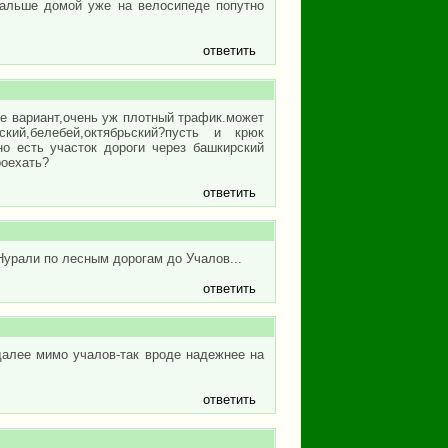
дальше домой уже на велосипеде попутно
ответить
не вариант,очень уж плотный трафик.может
ский,белебей,октябрьский?пусть и крюк
о есть участок дороги через башкирский
роехать?
ответить
Нурали по лесным дорогам до Учалов...
ответить
далее мимо учалов-так вроде надежнее на
ответить