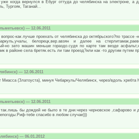
 уже когда вернулся в Ебург оттуда до челябинска на электроне, а 
ь, Тургояк, Таганай...
льметьевск) — 12.06.2011
 вопрос-как лучше проехать от челябинска до октябрьского?по трассе -
баркуль,учалы, белорецк,вер.авзян и далее на стерлитамак,раев
ый-но зато машин меньше гораздо.судя по карте там везде асфальт,н
ик в районе села бретяк.есть ли там проезд?или как -то другим путем п
лябинск) — 12.06.2011
 Миасса (Златоуста), минуя Чебаркуль/Челябинск, через/вдоль хребта 
льметьевск) — 12.06.2011
 так.лишь бы дождей не было в те дни.через черновское ,сафарово и 
епогоды.Риф-тебе спасибо в любом случае)))
лябинск) — 06.01.2012