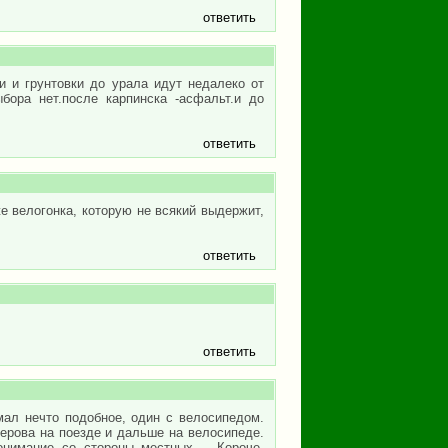
ответить
ки и грунтовки до урала идут недалеко от
бора нет.после карпинска -асфальт.и до
ответить
е велогонка, которую не всякий выдержит,
ответить
ответить
мал нечто подобное, один с велосипедом.
ерова на поезде и дальше на велосипеде.
нимание со стороны местных.... Короче,