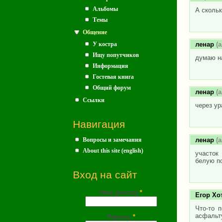
Альбомы
А скольк
Темы
Общение
У костра
ленар
(а
Ищу попутчиков
думаю н
Информация
Гостевая книга
Общий форум
ленар
(а
Ссылки
через ур
Навигация
ленар
(а
Вопросы и замечания
About this site (english)
участок
белую по
Вход на сайт
Имя (почта)
*
Егор Хо
Что-то 
асфальту
Пароль
*