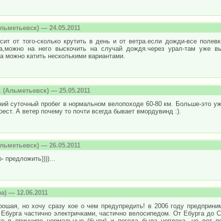
льметьевск) — 24.05.2011
сит от того-сколько крутить в день и от ветра.если дожди-все полев
а,можно на него выскочить на случай дождя.через урал-там уже вы
а можно катить несколькими вариантами.
.
(Альметьевск) — 25.05.2011
ий суточный пробег в нормальном велопоходе 60-80 км. Больше-это уж
оест. А ветер почему то почти всегда бывает вмордувинд :).
льметьевск) — 26.05.2011
- предложить))))...
а) — 12.06.2011
рошая, но хочу сразу кое о чем предупредить! в 2006 году предприни
 Ебурга частично электричками, частично велосипедом. От Ебурга до С
то в принципе нормальные (были) и погода была неплоха, но вот по