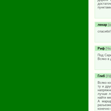
достато
пунктами
ленар
(а
спасибо!
Риф
(Че
Под Серо
Всяко в 
Глеб
(Уф
Всяко ко
ту и дру
напряжно
лучше л
найти ме
А маршр
разъезж
конечно 