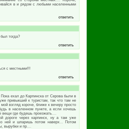
вливайся в и рядом с любыми населенными
ответить
 был тогда?
ответить
ься с местными!!!
ответить
. Пока ехал до Карпинска от Серова были в
уже привыкший к туристам, так что там не
а мой взгляд короче, ближе к вечеру просто
будь в населенном пункте, а если хочешь
е вещи где будешь проезжать....
й дороге через карпинск, ну а там уже
по ней и шпаришь потом наверх... Потом
 вырубки и пр....