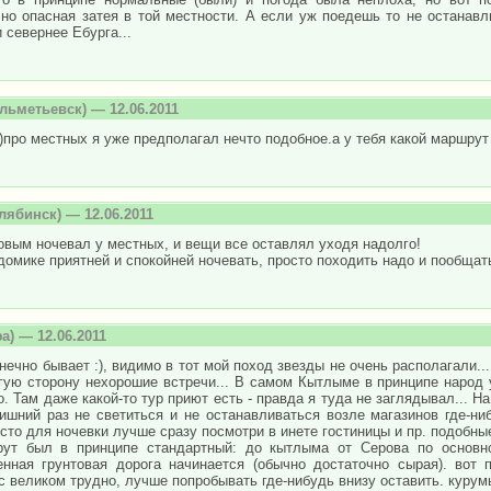
чно опасная затея в той местности. А если уж поедешь то не остана
 севернее Ебурга...
льметьевск) — 12.06.2011
)про местных я уже предполагал нечто подобное.а у тебя какой маршрут
лябинск) — 12.06.2011
вым ночевал у местных, и вещи все оставлял уходя надолго!
домике приятней и спокойней ночевать, просто походить надо и пообщат
а) — 12.06.2011
нечно бывает :), видимо в тот мой поход звезды не очень располагали..
гую сторону нехорошие встречи... В самом Кытлыме в принципе народ 
. Там даже какой-то тур приют есть - правда я туда не заглядывал... Н
ишний раз не светиться и не останавливаться возле магазинов где-ни
сто для ночевки лучше сразу посмотри в инете гостиницы и пр. подобны
ут был в принципе стандартный: до кытлыма от Серова по основно
енная грунтовая дорога начинается (обычно достаточно сырая). вот 
с великом трудно, лучше попробывать где-нибудь внизу оставить. курумы,