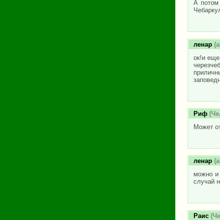
А потом
Чебаркул
ленар
(а
ок!и еще
черезче
приличн
заповедн
Риф
(Че
Может от
ленар
(а
можно и
случай н
Раис
(Че