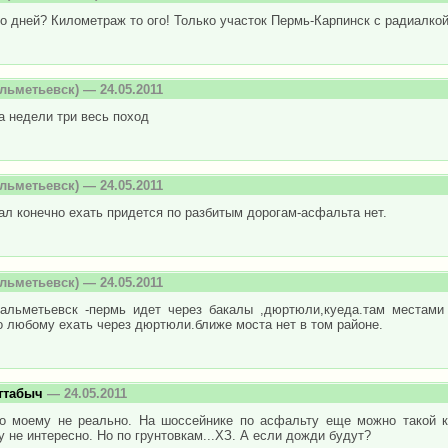
о дней? Километраж то ого! Только участок Пермь-Карпинск с радиалкой
льметьевск) — 24.05.2011
а недели три весь поход
льметьевск) — 24.05.2011
ал конечно ехать придется по разбитым дорогам-асфальта нет.
льметьевск) — 24.05.2011
 альметьевск -пермь идет через бакалы ,дюртюли,куеда.там местами 
 любому ехать через дюртюли.ближе моста нет в том районе.
ттабыч
— 24.05.2011
по моему не реально. На шоссейнике по асфальту еще можно такой к
 не интересно. Но по грунтовкам...ХЗ. А если дожди будут?