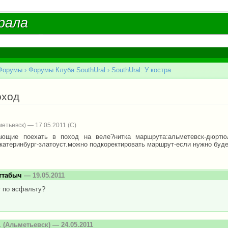
Перейти к
основному
рала
рала
содержанию
Форумы
›
Форумы Клуба SouthUral
›
SouthUral: У костра
есь
оход
етьевск) — 17.05.2011
ющие поехать в поход на веле?нитка маршрута:альметевск-дюртюл
екатеринбург-златоуст.можно подкоректировать маршрут-если нужно буде
ттабыч
— 19.05.2011
 по асфальту?
.
(Альметьевск) — 24.05.2011