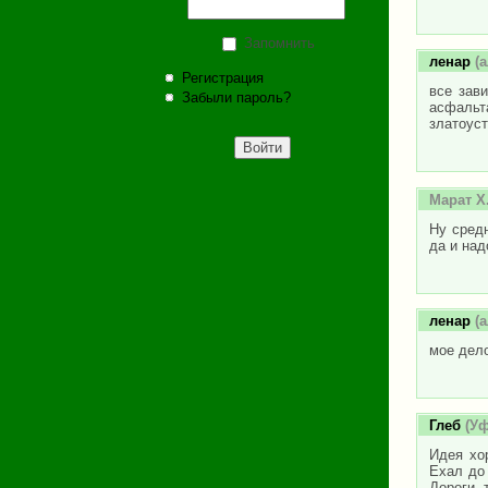
Запомнить
ленар
(а
Регистрация
все зави
Забыли пароль?
асфальт
златоуст
Марат Х
Ну средн
да и над
ленар
(а
мое дело
Глеб
(Уф
Идея хо
Ехал до
Дороги 