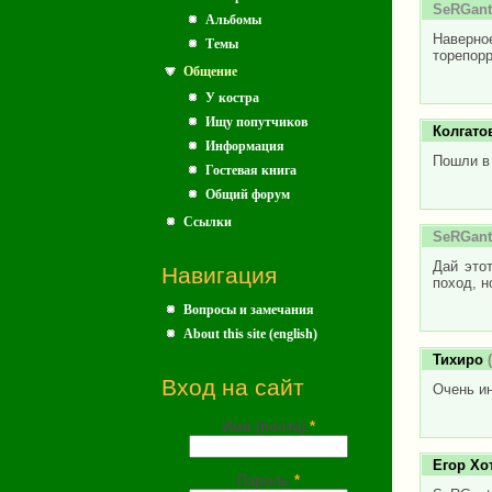
SeRGant
Альбомы
Наверно
Темы
торепорр
Общение
У костра
Ищу попутчиков
Колгато
Информация
Пошли в 
Гостевая книга
Общий форум
Ссылки
SeRGant
Дай это
Навигация
поход, н
Вопросы и замечания
About this site (english)
Тихиро
(
Вход на сайт
Очень и
Имя (почта)
*
Егор Хо
Пароль
*