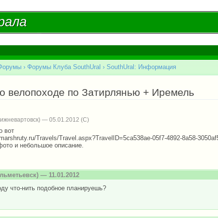
Перейти к
основному
рала
рала
содержанию
Форумы
›
Форумы Клуба SouthUral
›
SouthUral: Информация
есь
 о велопоходе по Затирлянью + Иремель
ижневартовск) — 05.01.2012
о вот
.marshruty.ru/Travels/Travel.aspx?TravelID=5ca538ae-05f7-4892-8a58-3050a
 фото и небольшое описание.
льметьевск) — 11.01.2012
оду что-нить подобное планируешь?