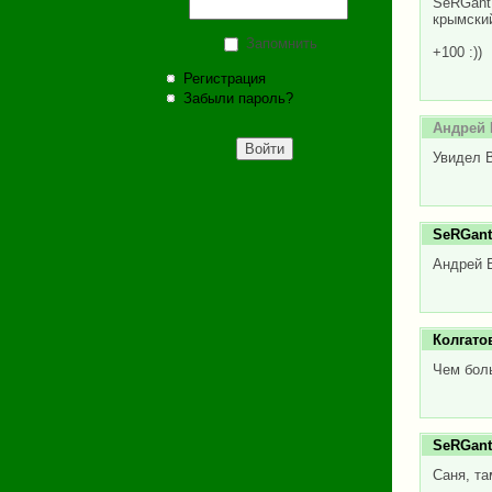
SeRGant
крымский
Запомнить
+100 :))
Регистрация
Забыли пароль?
Андрей 
Увидел 
SeRGant
Андрей Е
Колгато
Чем боль
SeRGant
Саня, та