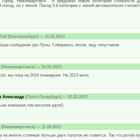
 Город: Нижневартовск ""Я придумал новую категорию сложности д
 поход, но с женой. Поход 5-й категории с женой автоматически считаетс
Екб
(Екатеринбург) — 31.01.2013
Ваше сообщение про Пупы. Собираюсь летом, ищу попутчиков
(Нижневартовск) — 31.01.2013
кб, мы пока на 2014 планируем. На 2013 вело.
в Александр
(Санкт-Петербург) — 10.02.2013
ше компания,тем веселее идти!)
(Нижневартовск) — 11.02.2013
м на многих стоянках больше двух палаток не ставится. Так что ротой лу