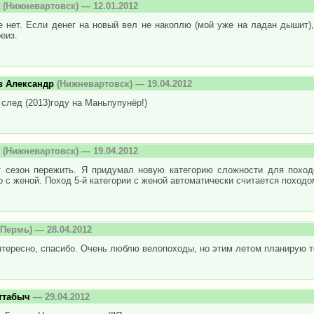
(Нижневартовск) — 12.01.2012
е нет. Если денег на новый вел не накоплю (мой уже на ладан дышит),
еиз.
в Александр
(Нижневартовск) — 19.04.2012
след (2013)году на Маньпупунёр!)
(Нижневартовск) — 19.04.2012
т сезон пережить. Я придумал новую категорию сложности для поход
о с женой. Поход 5-й категории с женой автоматически считается походом
Пермь) — 28.04.2012
нтересно, спасибо. Очень люблю велопоходы, но этим летом планирую т
ттабыч
— 29.04.2012