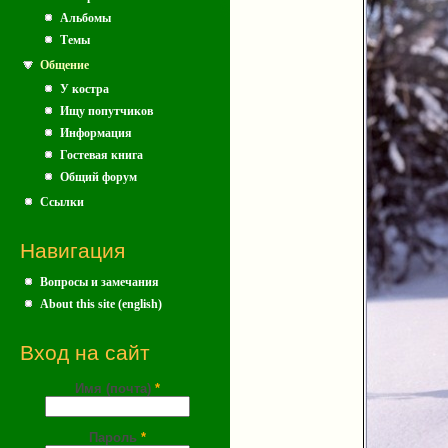
Альбомы
Темы
Общение
У костра
Ищу попутчиков
Информация
Гостевая книга
Общий форум
Ссылки
Навигация
Вопросы и замечания
About this site (english)
Вход на сайт
Имя (почта)
*
Пароль
*