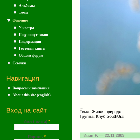
Альбомы
Темы
Общение
У костра
Ищу попутчиков
Информация
Гостевая книга
Общий форум
Ссылки
Навигация
Вопросы и замечания
About this site (english)
...
Вход на сайт
Тема:
Живая природа
Группа:
Клуб SouthUral
Имя (почта)
*
Иван Р.
— 22.11.2009
Пароль
*