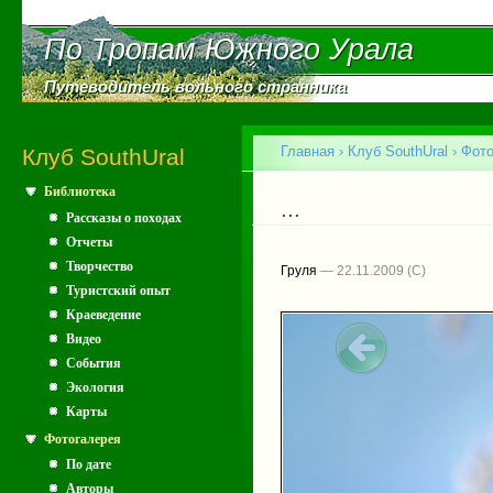
Пе
ос
По Тропам Южного Урала
По Тропам Южного Урала
со
Путеводитель вольного странника
Путеводитель вольного странника
Главное меню
Главная
›
Клуб SouthUral
›
Фото
Клуб SouthUral
Библиотека
Вы здесь
...
Рассказы о походах
Отчеты
Творчество
Груля
— 22.11.2009
Туристский опыт
Краеведение
Видео
События
Экология
Карты
Фотогалерея
По дате
Авторы