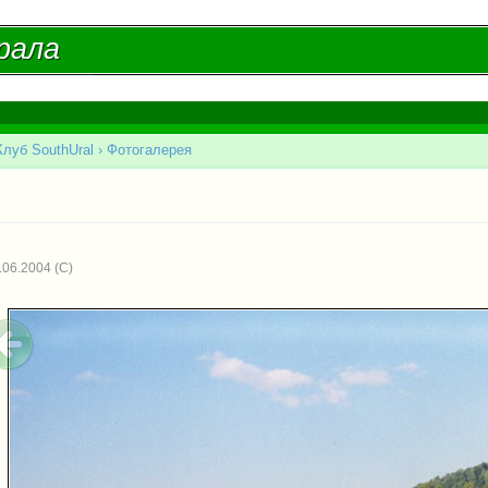
Перейти к
основному
рала
рала
содержанию
Клуб SouthUral
›
Фотогалерея
есь
.06.2004