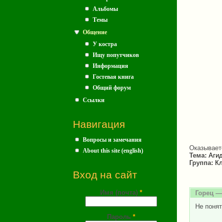
Альбомы
Темы
Общение
У костра
Ищу попутчиков
Информация
Гостевая книга
Общий форум
Ссылки
Навигация
Вопросы и замечания
Оказываетс
About this site (english)
Тема:
Агид
Группа:
Кл
Вход на сайт
Имя (почта)
*
Горец
— 
Не понят
Пароль
*