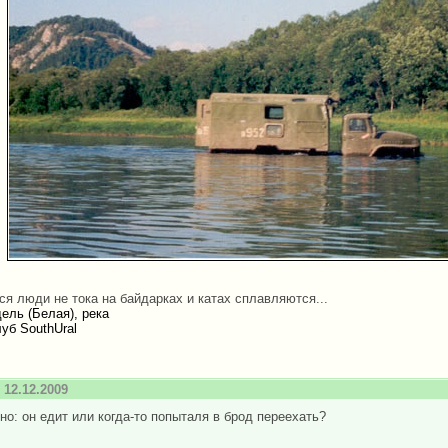
я люди не тока на байдарках и катах сплавляются...
ель (Белая), река
уб SouthUral
12.12.2009
но: он едит или когда-то попыталя в брод переехать?