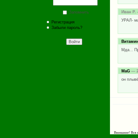
Иван Р.
Запомнить
УРАЛ- м
Регистрация
Забыли пароль?
Витами
Мда... П
MaG
— 2
он плывё
Внимание! Вся и