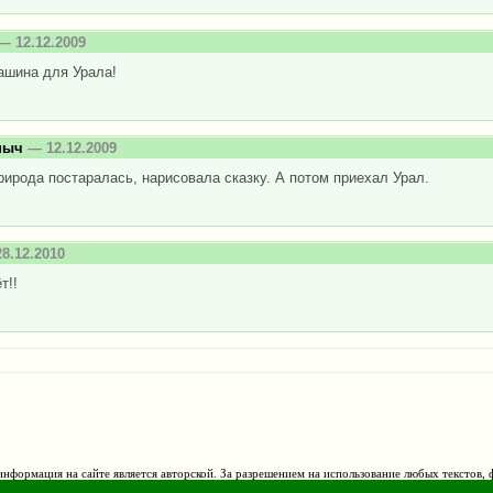
— 12.12.2009
ашина для Урала!
ныч
— 12.12.2009
рирода постаралась, нарисовала сказку. А потом приехал Урал.
8.12.2010
т!!
нформация на сайте является авторской. За разрешением на использование любых текстов, 