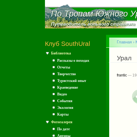
По Тропам Южного У
По Тропам Южного У
Путеводитель вольного странника
Путеводитель вольного странника
Главное меню
Главная
›
Клуб SouthUral
Библиотека
Вы зд
Урал
Рассказы о походах
Отчеты
Творчество
frantic
— 19
Туристский опыт
Краеведение
Видео
События
Экология
Карты
Фотогалерея
По дате
Авторы