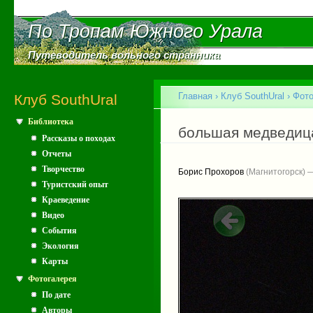
Пе
ос
По Тропам Южного Урала
По Тропам Южного Урала
со
Путеводитель вольного странника
Путеводитель вольного странника
Главное меню
Главная
›
Клуб SouthUral
›
Фото
Клуб SouthUral
Библиотека
Вы здесь
большая медведиц
Рассказы о походах
Отчеты
Творчество
Борис Прохоров
(Магнитогорск) 
Туристский опыт
Краеведение
Видео
События
Экология
Карты
Фотогалерея
По дате
Авторы