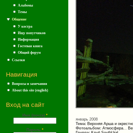
Альбомы
Темы
Общение
У костра
Ищу попутчиков
Информация
Гостевая книга
Общий форум
Ссылки
Навигация
Вопросы и замечания
About this site (english)
Вход на сайт
Имя (почта)
*
январь 2008
Тема:
Верхняя Арша и окрестно
Фотоальбом:
Атмосфера... В
Пароль
*
Группа:
Клуб SouthUral