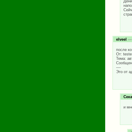
Дени
напо
Сейч
стра
elveel
— 
после к
От: teste
Тема: ав
Сообщени
----
Это от 
Сек
и мн