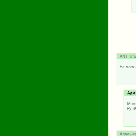
ANT_Ufa
Не могу 
Адм
Можн
ну и
Алалык