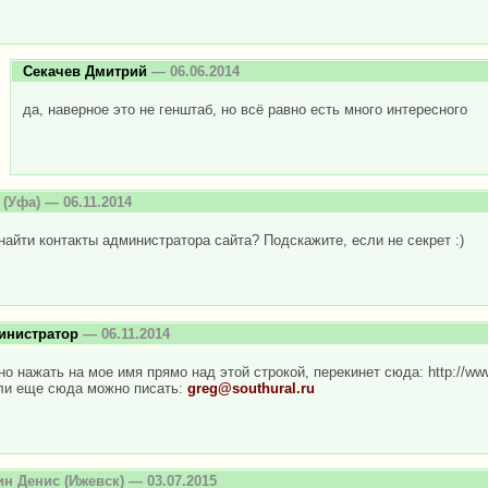
Секачев Дмитрий
— 06.06.2014
да, наверное это не генштаб, но всё равно есть много интересного
(Уфа) — 06.11.2014
найти контакты администратора сайта? Подскажите, если не секрет :)
инистратор
— 06.11.2014
о нажать на мое имя прямо над этой строкой, перекинет сюда: http://www.
ли еще сюда можно писать:
greg@southural.ru
ин Денис
(Ижевск) — 03.07.2015