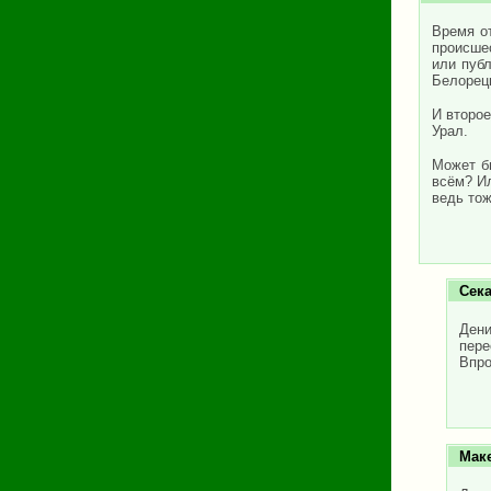
Время о
происше
или публ
Белорецк
И второе
Урал.
Может б
всём? Ил
ведь тож
Сек
Дени
пере
Впро
Мак