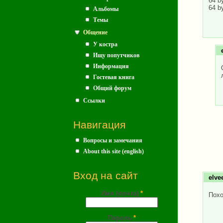
64 b
64 b
Альбомы
Темы
Общение
У костра
Ищу попутчиков
Информация
Гостевая книга
Общий форум
Ссылки
Навигация
Вопросы и замечания
About this site (english)
Вход на сайт
elve
Имя (почта)
*
Похо
Пароль
*