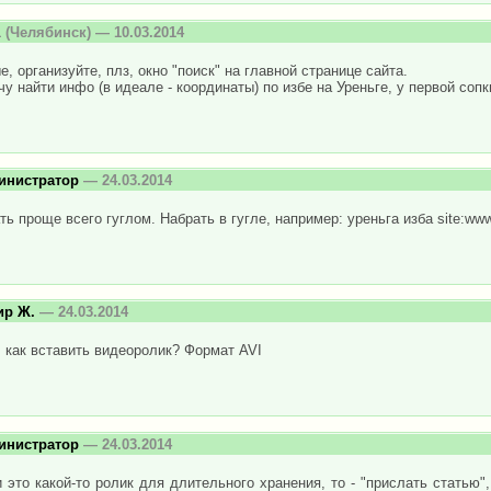
1
(Челябинск) — 10.03.2014
, организуйте, плз, окно "поиск" на главной странице сайта.
чу найти инфо (в идеале - координаты) по избе на Уреньге, у первой сопк
инистратор
— 24.03.2014
ть проще всего гуглом. Набрать в гугле, например: уреньга изба site:www.
ир Ж.
— 24.03.2014
 как вставить видеоролик? Формат AVI
инистратор
— 24.03.2014
 это какой-то ролик для длительного хранения, то - "прислать статью"