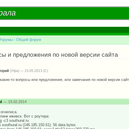
Перейти к
основному
рала
рала
содержанию
Форумы
›
Общий форум
есь
сы и предложения по новой версии сайта
горий
(Уфа) — 15.05.2013
какие-то вопросы или предложения, или замечания по новой версии сайт
el
— 19.02.2014
 огнелиса.
линк ижевск. Вот с роутера:
g -c3 southural.ru
 southural.ru (146.185.150.61): 56 data bytes