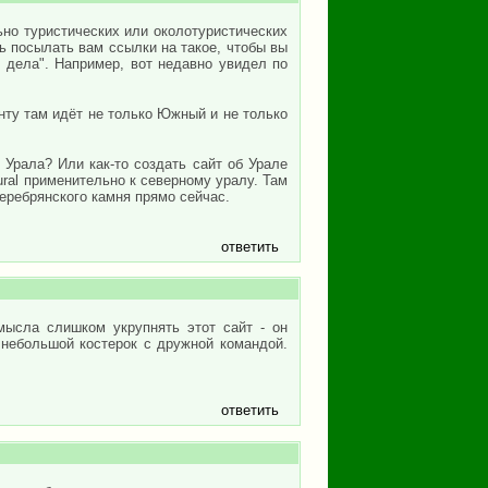
но туристических или околотуристических
 посылать вам ссылки на такое, чтобы вы
м дела". Например, вот недавно увидел по
нту там идёт не только Южный и не только
Урала? Или как-то создать сайт об Урале
ural применительно к северному уралу. Там
Серебрянского камня прямо сейчас.
ответить
смысла слишком укрупнять этот сайт - он
 небольшой костерок с дружной командой.
ответить