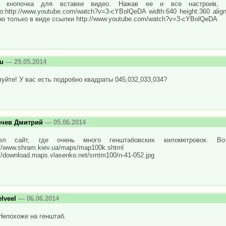
ь кнопочка для вставки видео. Нажав ее и все настроив, 
eo:http://www.youtube.com/watch?v=3-cYBolQeDA width:640 height:360 ali
о только в виде ссылки http://www.youtube.com/watch?v=3-cYBolQeDA
u
— 29.05.2014
уйте! У вас есть подробно квадраты 045,032,033,034?
ачев Дмитрий
— 05.06.2014
ел сайт, где очень много генштабовских километровок. В
://www.shram.kiev.ua/maps/map100k.shtml
://download.maps.vlasenko.net/smtm100/n-41-052.jpg
elveel
— 06.06.2014
Непохоже на генштаб.