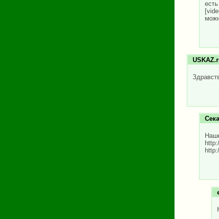
ест
[vid
можн
USKAZ.r
Здравств
Сек
Наш
http
http