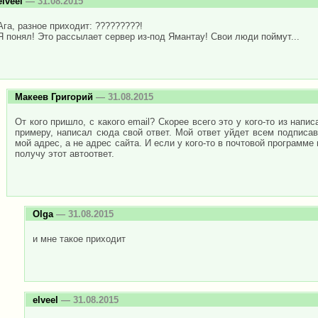
elveel
— 31.08.2015
Ага, разное приходит: ?????????!
Я понял! Это рассылает сервер из-под Ямантау! Свои люди поймут...
Макеев Григорий
— 31.08.2015
От кого пришло, с какого email? Скорее всего это у кого-то из напис
примеру, написал сюда свой ответ. Мой ответ уйдет всем подписав
мой адрес, а не адрес сайта. И если у кого-то в почтовой программе 
получу этот автоответ.
Olga
— 31.08.2015
и мне такое приходит
elveel
— 31.08.2015