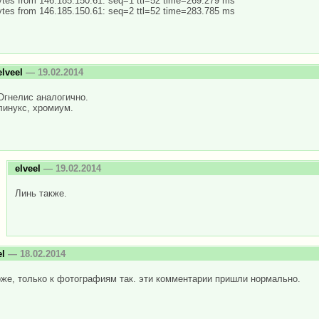
ytes from 146.185.150.61: seq=1 ttl=52 time=269.279 ms
ytes from 146.185.150.61: seq=2 ttl=52 time=283.785 ms
elveel
— 19.02.2014
Огнелис аналогично.
линукс, хромиум.
elveel
— 19.02.2014
Линь также.
el
— 18.02.2014
же, только к фотографиям так. эти комментарии пришли нормально.