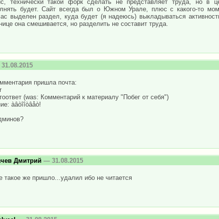
с, технически такой форк сделать не представляет труда, но в ц
лнять будет. Сайт всегда был о Южном Урале, плюс с какого-то мо
ас выделен раздел, куда будет (я надеюсь) выкладываться активност
нице она смешивается, но разделить не составит труда.
31.08.2015
омментария пришла почта:
r
тоответ (was: Комментарий к материалу "Побег от себя")
е: àâòîîòâåò!
админов?
ачев Дмитрий
— 31.08.2015
е такое же пришло...удалил ибо не читается