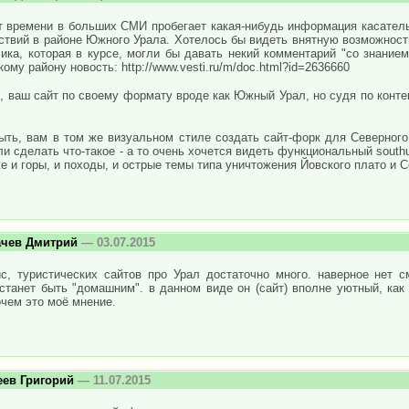
т времени в больших СМИ пробегает какая-нибудь информация касатель
ствий в районе Южного Урала. Хотелось бы видеть внятную возможность
ика, которая в курсе, могли бы давать некий комментарий "со знание
ому району новость: http://www.vesti.ru/m/doc.html?id=2636660
, ваш сайт по своему формату вроде как Южный Урал, но судя по конте
ыть, вам в том же визуальном стиле создать сайт-форк для Северного 
и сделать что-такое - а то очень хочется видеть функциональный south
е и горы, и походы, и острые темы типа уничтожения Йовского плато и 
ачев Дмитрий
— 03.07.2015
с, туристических сайтов про Урал достаточно много. наверное нет 
станет быть "домашним". в данном виде он (сайт) вполне уютный, как
чем это моё мнение.
еев Григорий
— 11.07.2015