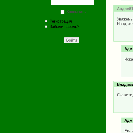
Андрей
Запомнить
Уважемые
Регистрация
Напр, хо
Забыли пароль?
Адм
Иска
Владим
Скажите,
Адм
Если