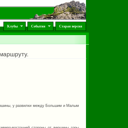
Клубы
События
Старая версия
 маршруту.
 вершины, у развилки между Большим и Малым
еверо-восточней стороны от вершины горы