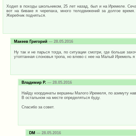
Ходил в походы школьником, 25 лет назад, был и на Иремеле. Сеча
вот на биваке я черепаха, много телодвижений за долгое время.
Жеребчик подняться.
Макеев Григорий
— 28.05.2016
Ну так и не парься тогда, по ситуации смотри, где больше зах
утоптанная слоновья тропа, но влево с нее на Малый Иремель я
Владимир Р.
— 28.05.2016
Найду координаты вершины Малого Иремеля, по азимуту нав
В остальном на месте определяться буду.
Спасибо за совет.
DM
— 28.05.2016