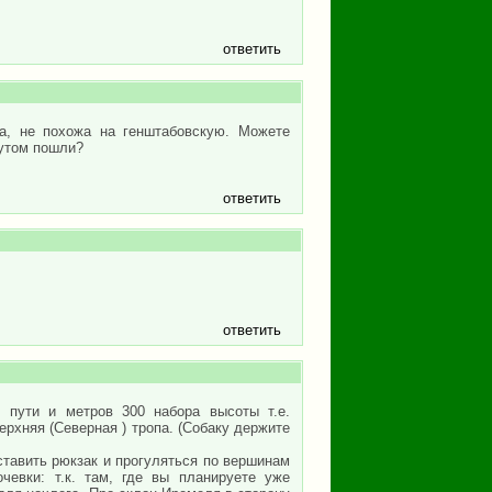
ответить
та, не похожа на генштабовскую. Можете
мутом пошли?
ответить
ответить
 пути и метров 300 набора высоты т.е.
верхняя (Северная ) тропа. (Собаку держите
тавить рюкзак и прогуляться по вершинам
евки: т.к. там, где вы планируете уже