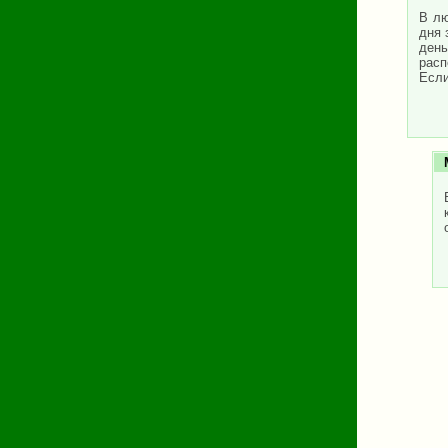
В лю
дня 
день
расп
Если