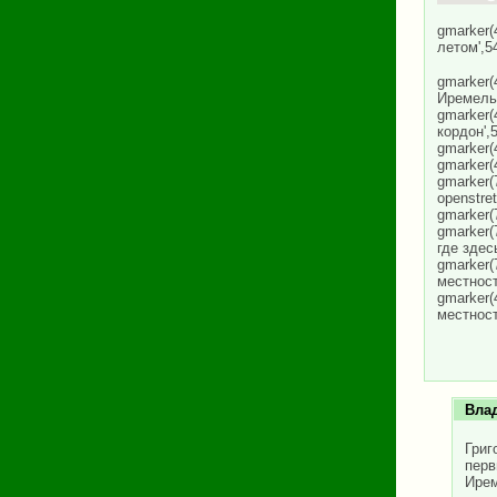
gmark
летом',5
gmarker
Иремель'
gmark
кордон',
gmarker(
gmarker(
gmarker(
openstre
gmarker(
gmarker(
где здес
gmarke
местност
gmarke
местност
Вла
Григ
перв
Ирем