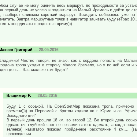
бом случае не могу оценить весь маршрут, по проходимости за устан
за первый день не успею и подняться на Малый Иремель и дойти до ст
, наоборот слишком короткий маршрут. Выходить собираюсь уже на 
ечатать. Завтра маршрутные точки в навигатор забивать буду (еТрах 10..
 есть координаты с радостью приму)))
Макеев Григорий
— 28.05.2016
Владимир! Честно говоря, не знаю, как с кордона попасть на Малы
кордона тропа уходит в сторону Малого Иремеля, но я по ней если и 
один день... Вас сколько там будет?
Владимир Р.
— 28.05.2016
Буду 1 с собакой. На OpenStretMap показана тропа, примерно 
времени)))) на Первомай с братом ходили на г. Юрма и оз. Уфим
Выходного дня"
В первый день прошли 18 км, во второй 12. Во второй день собир
однако оч. глубокий снег не позволил этого сделать, а когда посл
зеленка) навигатор показал пройденное расстояние 4 км.... (
прохождения.