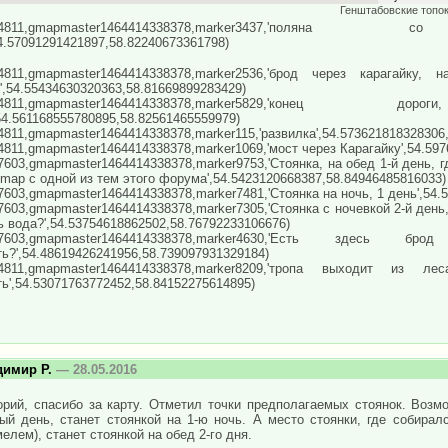
Генштабовские топо
er(4811,gmapmaster1464414338378,marker3437
4.57091291421897,58.82240673361798)
(4811,gmapmaster1464414338378,marker2536,'брод через карагайк
,54.55434630320363,58.81669899283429)
er(4811,gmapmaster1464414338378,marker5829,'
54.561168555780895,58.82561465559979)
4811,gmapmaster1464414338378,marker115,'развилка',54.573621818328306
4811,gmapmaster1464414338378,marker1069,'мост через Карагайку',54.59
7603,gmapmaster1464414338378,marker9753,'Стоянка, на обед 1-й день, г
tmap с одной из тем этого форума',54.5423120668387,58.84946485816033)
7603,gmapmaster1464414338378,marker7481,'Стоянка на ночь, 1 день',54
7603,gmapmaster1464414338378,marker7305,'Стоянка с ночевкой 2-й день,
ь вода?',54.53754618862502,58.76792233106676)
r(7603,gmapmaster1464414338378,marker4630,'Есть зде
ь?',54.48619426241956,58.739097931329184)
r(4811,gmapmaster1464414338378,marker8209,'тропа выходит и
ь',54.53071763772452,58.84152275614895)
димир Р.
— 28.05.2016
орий, спасибо за карту. Отметил точки предполагаемых стоянок. Возм
ый день, станет стоянкой на 1-ю ночь. А место стоянки, где собира
елем), станет стоянкой на обед 2-го дня.