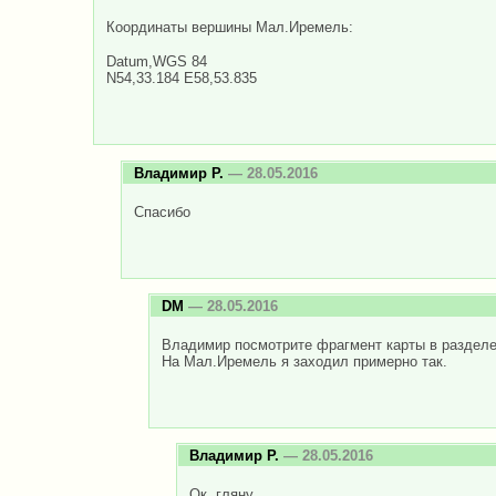
Координаты вершины Мал.Иремель:
Datum,WGS 84
N54,33.184 E58,53.835
Владимир Р.
— 28.05.2016
Спасибо
DM
— 28.05.2016
Владимир посмотрите фрагмент карты в разделе
На Мал.Иремель я заходил примерно так.
Владимир Р.
— 28.05.2016
Ок, гляну.