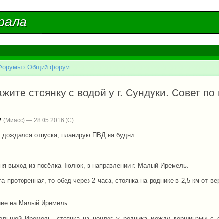
Перейти к
основному
рала
рала
содержанию
Форумы
›
Общий форум
есь
жите стоянку с водой у г. Сундуки. Совет по
.
(Миасс) — 28.05.2016
о дождался отпуска, планирую ПВД на будни.
дня выход из посёлка Тюлюк, в направлении г. Малый Иремель.
га проторенная, то обед через 2 часа, стоянка на роднике в 2,5 км от
.
ие на Малый Иремель
ольшой Иремель, стоянка на ночлег у родника между вершинами с с