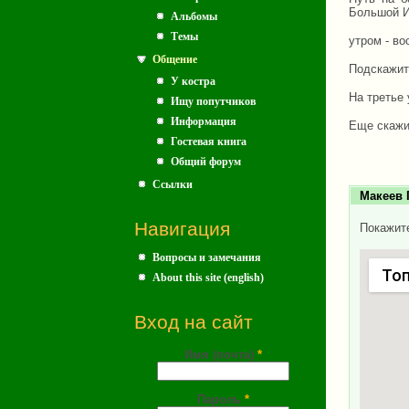
Большой И
Альбомы
Темы
утром - во
Общение
Подскажит
У костра
На третье
Ищу попутчиков
Информация
Еще скажи
Гостевая книга
Общий форум
Ссылки
Макеев 
Навигация
Покажите
Вопросы и замечания
То
About this site (english)
Вход на сайт
Имя (почта)
*
Пароль
*