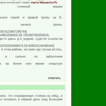
карты используют сервис
карты Маршруты.Ру
,'поляна со стоянкой машин
у, начало левой и правой тропы на Б.
конец дороги, начало тропы,
,58.8123967295744)
764862938455,58.795380795583924)
де-то здесь д.б. родник, судя по ссылке на
.529762926999474,58.849633146496444)
 в этом районе, не знаю где лучше встать,
сь брод и сильно ли заболочена
з леса на более или менее открытую
ответить
ожно, что планируемая стоянка на обед, в
лся ночевать в первый день (под Большим