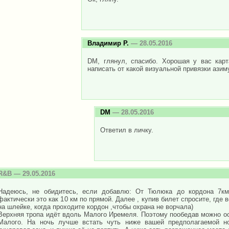
Владимир Р.
— 28.05.2016
DM, глянул, спасибо. Хорошая у вас кар
написать от какой визуальной привязки ази
DM
— 28.05.2016
Ответил в личку.
R&B
— 29.05.2016
Надеюсь, не обидитесь, если добавлю: От Тюлюка до кордона 7км
фактически это как 10 км по прямой. Далее , купив билет спросите, где 
на шлейке, когда проходите кордон ,чтобы охрана не ворчала)
Верхняя тропа идёт вдоль Малого Иремеля. Поэтому пообедав можно ос
Малого. На ночь лучше встать чуть ниже вашей предполагаемой ноч