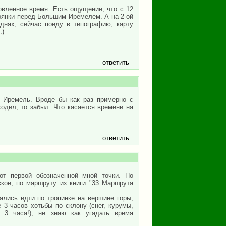
овленное время. Есть ощущение, что с 12
оянки перед Большим Иремелем. А на 2-ой
днях, сейчас поеду в типографию, карту
.)
ответить
й Иремель. Вроде бы как раз примерно с
ходил, то забыл. Что касается времени на
ответить
от первой обозначенной мной точки. По
ское, по маршруту из книги "33 Маршрута
ались идти по тропинке на вершине горы,
е 3 часов хотьбы по склону (снег, курумы,
за 3 часа!), не знаю как угадать время