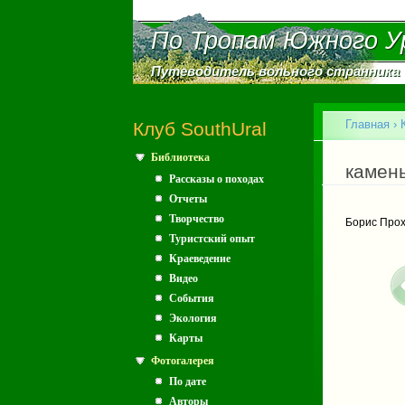
По Тропам Южного У
По Тропам Южного У
Путеводитель вольного странника
Путеводитель вольного странника
Главное меню
Главная
›
Клуб SouthUral
Библиотека
Вы зд
камен
Рассказы о походах
Отчеты
Творчество
Борис Про
Туристский опыт
Краеведение
Видео
События
Экология
Карты
Фотогалерея
По дате
Авторы