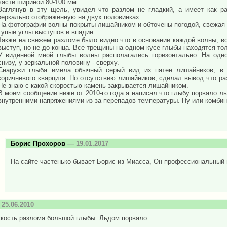
части шириной 80-100 мм.
Заглянув в эту щель, увидел что разлом не гладкий, а имеет как ра
зеркально отображенную на двух половинках.
На фотографии волны покрыты лишайником и обточены погодой, свежая
тупые углы выступов и впадин.
Также на свежем разломе было видно что в основании каждой волны, в
выступ, но не до конца. Все трещины на одном кусе глыбы находятся то
У виденной мной глыбы волны располагались горизонтально. На одн
снизу, у зеркальной половину - сверху.
Снаружи глыба имела обычный серый вид из пятен лишайников, в 
коричневого кварцита. По отсутствию лишайников, сделал вывод что ра
Не знаю с какой скоростью камень закрывается лишайником.
В моем сообщении ниже от 2010-го года я написал что глыбу порвало ль
внутренними напряжениями из-за перепадов температуры. Ну или комбин
Борис Прохоров
— 19.01.2017
На сайте частенько бывает Борис из Миасса, Он профессиональный г
25.06.2010
скость разлома большой глыбы. Льдом порвало.