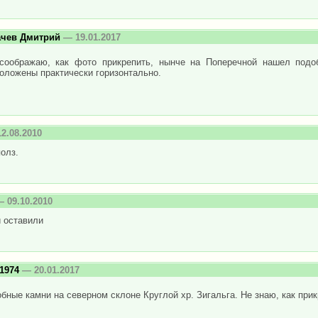
ачев Дмитрий
— 19.01.2017
соображаю, как фото прикрепить, нынче на Поперечной нашел подо
оложены практически горизонтально.
2.08.2010
олз.
 09.10.2010
и оставили
n1974
— 20.01.2017
бные камни на северном склоне Круглой хр. Зигальга. Не знаю, как при