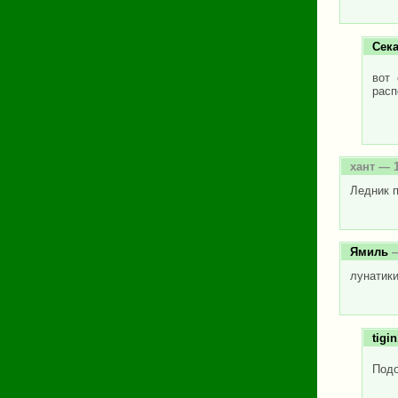
Сек
вот 
расп
хант
— 1
Ледник п
Ямиль
—
лунатик
tigi
Подо