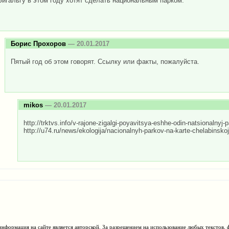
Зигальгу в этом году хотят сделать национальным парком.
Борис Прохоров
— 20.01.2017
Пятый год об этом говорят. Ссылку или факты, пожалуйста.
mikos
— 20.01.2017
http://trktvs.info/v-rajone-zigalgi-poyavitsya-eshhe-odin-natsionalnyj-p
http://u74.ru/news/ekologija/nacionalnyh-parkov-na-karte-chelabinskoj
нформация на сайте является авторской. За разрешением на использование любых текстов, 