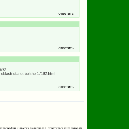
ответить
ответить
ark/
-oblasti-stanet-bolshe-17192.html
ответить
фотографий и других материалов, обратитесь к их авторам.