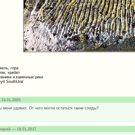
мель, гора
як, хребет
умники и каменные реки
уб SouthUral
10.01.2005
ы меня удивил. От чего могли остаться такие следы?
лерий
— 18.01.2017