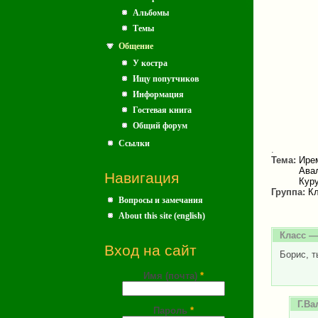
Альбомы
Темы
Общение
У костра
Ищу попутчиков
Информация
Гостевая книга
Общий форум
Ссылки
.
Тема:
Ире
Авал
Навигация
Кур
Группа:
Кл
Вопросы и замечания
About this site (english)
Класс
— 
Вход на сайт
Борис, т
Имя (почта)
*
Г.Ва
Пароль
*