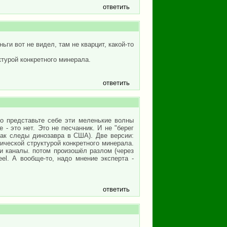
ответить
ьги вот не видел, там не кварцит, какой-то
турой конкретного минерала.
ответить
сто представьте себе эти меленькие волны
е - это нет. Это не песчанник. И не "берег
как следы динозавра в США). Две версии:
лической структурой конкретного минерала.
и каналы. потом произошёл разлом (через
el. А вообще-то, надо мнение эксперта -
ответить