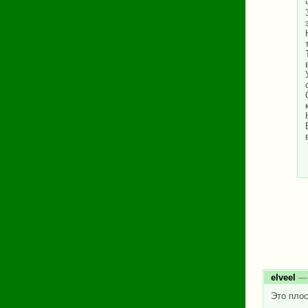
elveel
— 
Это пло