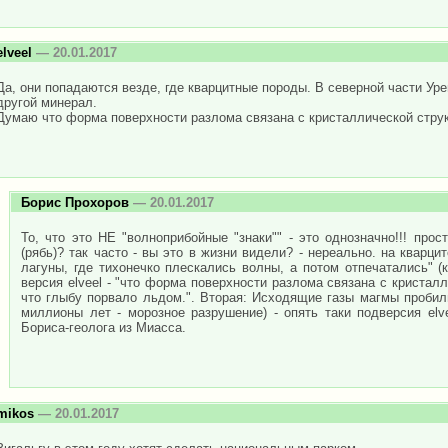
elveel
— 20.01.2017
Да, они попадаются везде, где кварцитные породы. В северной части Урен
другой минерал.
Думаю что форма поверхности разлома связана с кристаллической струк
Борис Прохоров
— 20.01.2017
То, что это НЕ "волноприбойные "знаки"" - это однозначно!!! про
(рябь)? так часто - вы это в жизни видели? - нереально. на кварцит
лагуны, где тихонечко плескались волны, а потом отпечатались" (
версия elveel - "что форма поверхности разлома связана с кристал
что глыбу порвало льдом.". Вторая: Исходящие газы магмы пробил
миллионы лет - морозное разрушение) - опять таки подверсия elve
Бориса-геолога из Миасса.
mikos
— 20.01.2017