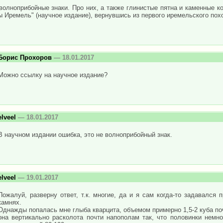
волноприбойные знаки. Про них, а также глинистые пятна и каменные ко
ы Иремель" (научное издание), вернувшись из первого иремельского пох
Борис Прохоров
— 18.01.2017
Можно ссылку на научное издание?
elveel
— 18.01.2017
В научном издании ошибка, это не волноприбойный знак.
elveel
— 19.01.2017
Пожалуй, разверну ответ, т.к. многие, да и я сам когда-то задавался 
камнях.
Однажды попалась мне глыба кварцита, объемом примерно 1,5-2 куба п
она вертикально расколота почти напополам так, что половинки немн