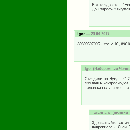
Вот те здрасте... "Н
До Старосубхангулов
Igor
— 20.04.2017
89899597095 - это МЧС, 8961
Igor
(Набережные Челны)
Съездили на Нугуш. С 2
пройдешь контролируют.
человека получается. Те
татьяна гл
(нижний т
Здравствуйте, хотим
понравилось. Дней 