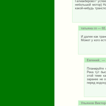
Галиакберово? успе
небольшой мотор) На
какой-нибудь трансп
татьяна гл
— 02.
И далее как тран
Может у кого ес
Евгений_
— 
Планируйте 
Река тут бы
этой теме к
заранее не 
перед водох
Ульянов Виктор