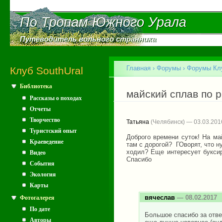
Пе
ос
По Тропам Южного Урала
По Тропам Южного Урала
со
Путеводитель вольного странника
Путеводитель вольного странника
Главное меню
Главная
›
Форумы
›
Форумы Клу
Клуб SouthUral
Библиотека
Вы здесь
майский сплав по р
Рассказы о походах
Отчеты
Творчество
Татьяна
(Челябинск) — 03.03.201
Туристский опыт
Доброго времени суток! На ма
Краеведение
там с дорогой? ГОворят, что н
ходил? Еще интересует буксир
Видео
Спасибо
События
Экология
Карты
вячеслав
— 08.02.2017
Фотогалерея
По дате
Большое спасибо за отве
Авторы