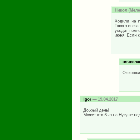
Никол
(Мелеу
Ходили на п
Такого снега
уходит полн
июня. Если к
вячесла
Океюшки,
Igor
— 19.04.2017
Добрый день!
Может кто был на Нугуше нед