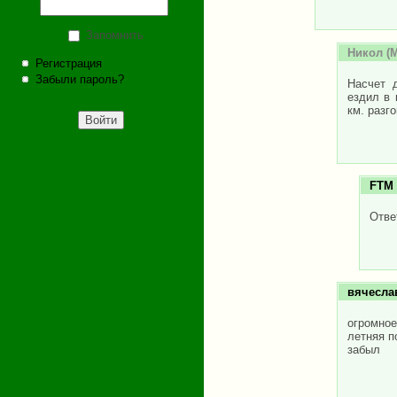
Запомнить
Никол
(М
Регистрация
Забыли пароль?
Насчет 
ездил в 
км. разг
FTM
Отве
вячесла
огромное
летняя п
забыл