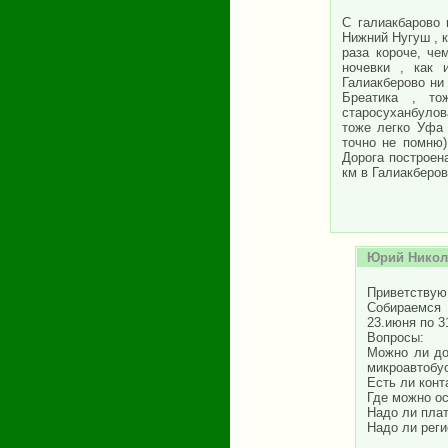
С галиакбарово 
Нижний Нугуш , к
раза короче, че
ночевки , как 
Галиакберово ни 
Бреатика , то
старосуханбулов
тоже легко Уфа 
точно не помню)
Дорога построен
км в Галиакберов
Юрий Нико
Приветствую 
Собираемся 
23.июня по 3
Вопросы:
Можно ли до
микроавтобус
Есть ли конт
Где можно ос
Надо ли плат
Надо ли рег