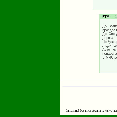
FTM
— 14
До Гали
проезда 
До Серг
дорога.
По букси
Люди там
Авто лу
поцарапа
В МЧС ре
Страницы
Внимание! Вся информация на сайте явл