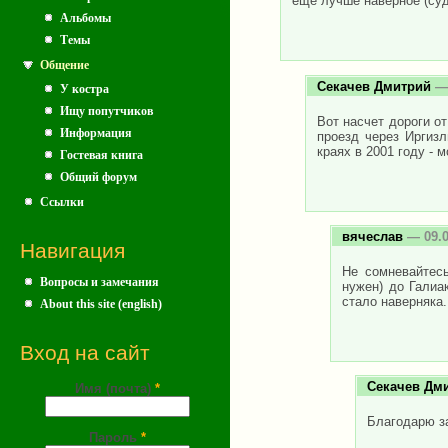
еще лучше наверное (суд
Альбомы
Темы
Общение
Секачев Дмитрий
— 
У костра
Ищу попутчиков
Вот насчет дороги о
Информация
проезд через Иргиз
краях в 2001 году - 
Гостевая книга
Общий форум
Ссылки
вячеслав
— 09.0
Навигация
Не сомневайтесь
Вопросы и замечания
нужен) до Галиа
стало наверняка.
About this site (english)
Вход на сайт
Секачев Дм
Имя (почта)
*
Благодарю з
Пароль
*