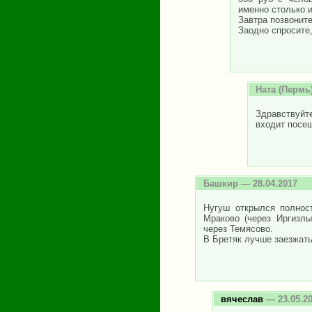
именно столько и
Завтра позвонит
Заодно спросите
Ната
(Пермь)
Здравствуйте
входит посещ
Башкир
— 28.04.2017
Нугуш открылся полност
Мраково (через Иргизлы
через Темясово.
В Бретяк лучше заезжать
вячеслав
— 23.05.2