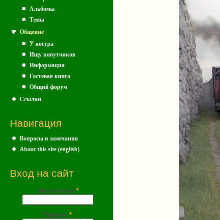
Альбомы
Темы
Общение
У костра
Ищу попутчиков
Информация
Гостевая книга
Общий форум
Ссылки
Навигация
Вопросы и замечания
About this site (english)
Вход на сайт
Имя (почта)
*
Пароль
*