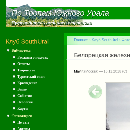
Пе
ос
По Тропам Южного Урала
По Тропам Южного Урала
со
Путеводитель вольного странника
Путеводитель вольного странника
Главное меню
Главная
›
Клуб SouthUral
›
Фото
Клуб SouthUral
Библиотека
Вы здесь
Белорецкая железн
Рассказы о походах
Отчеты
Творчество
Mavlit
(Москва) — 16.11.2018
Туристский опыт
Краеведение
Видео
События
Экология
Карты
Фотогалерея
По дате
Авторы