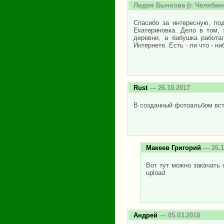
Лидия Бычкова
(г. Челябин
Спасибо за интересную, по
Екатериновка. Дело в том,
деревни, а бабушка работа
Интернете. Есть - ли что - н
Rust
— 26.10.2017
В созданный фотоальбом вст
Макеев Григорий
— 26.1
Вот тут можно закачать с
upload
Андрей
— 05.03.2018