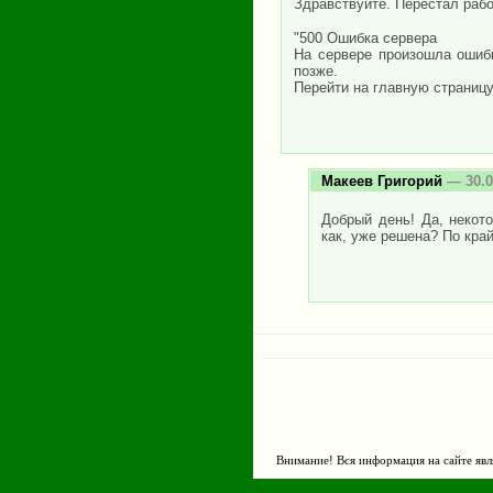
Здравствуйте. Перестал работ
"500 Ошибка сервера
На сервере произошла ошиб
позже.
Перейти на главную страницу
Макеев Григорий
— 30.0
Добрый день! Да, некот
как, уже решена? По край
Страницы
Внимание! Вся информация на сайте явл