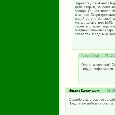
Здравствуйте Анна! Озе
деле старый, заброшенн
завода. Он назывался Н
был ещё Старо-доломитн
водой уступе большой ш
металлоломе для БМЗ, а
также в старых торфян
позднее прибыли сапёры 
как-то так. Владимир Же
Анаа
(Уфа) — 27.12.
Очень интересно! С
нибудь информация- 
Ильгиз Калимуллин
— 02.04
Спасибо вам огромное за сай
Предлагаю добавить ссылку 