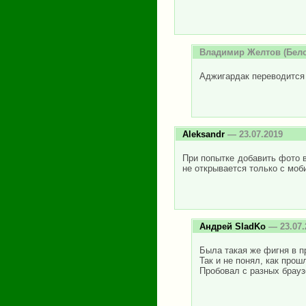
Владимир Желтов
(Бело
Аджигардак переводится 
Aleksandr
— 23.07.2019
При попытке добавить фото в 
не открывается только с моб
Андрей SladKo
— 23.07.
Была такая же фигня в п
Так и не понял, как прош
Пробовал с разных браузе