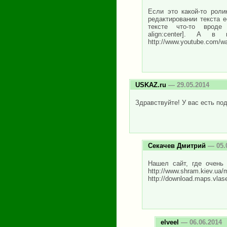
Если это какой-то роли
редактировании текста 
тексте что-то вроде [v
align:center]. А 
http://www.youtube.com/
USKAZ.ru
— 29.05.2014
Здравствуйте! У вас есть по
Секачев Дмитрий
— 05.
Нашел сайт, где очень 
http://www.shram.kiev.ua
http://download.maps.vlas
elveel
— 06.06.2014