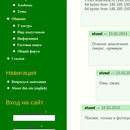
PING southural.ru (146.185
64 bytes from 146.185.150
Альбомы
64 bytes from 146.185.150
Темы
Общение
У костра
Ищу попутчиков
elveel
— 19.02.2014
Информация
Огнелис аналогично.
Гостевая книга
линукс, хромиум.
Общий форум
Ссылки
Навигация
elveel
— 19.02.2
Вопросы и замечания
Линь также.
About this site (english)
Вход на сайт
elveel
— 18.02.2014
Имя (почта)
*
Похоже, только к фотогр
Пароль
*