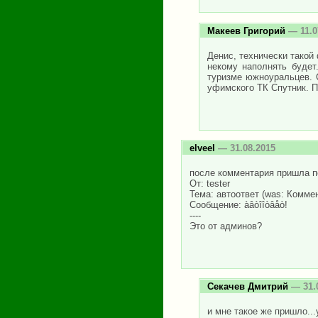
Макеев Григорий
— 11.0
Денис, технически такой
некому наполнять будет
туризме южноуральцев. 
уфимского ТК Спутник. П
elveel
— 31.08.2015
после комментария пришла п
От: tester
Тема: автоответ (was: Коммен
Сообщение: àâòîîòâåò!
----
Это от админов?
Секачев Дмитрий
— 31.
и мне такое же пришло...