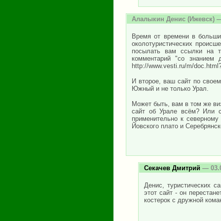
Алалыкин Денис
(Ижевск) —
Время от времени в больши
околотуристических происш
посылать вам ссылки на т
комментарий "со знанием 
http://www.vesti.ru/m/doc.htm
И второе, ваш сайт по свое
Южный и не только Урал.
Может быть, вам в том же ви
сайт об Урале всём? Или с
применительно к северному 
Йовского плато и Серебрянск
Секачев Дмитрий
— 03.
Денис, туристических с
этот сайт - он перестан
костерок с дружной кома