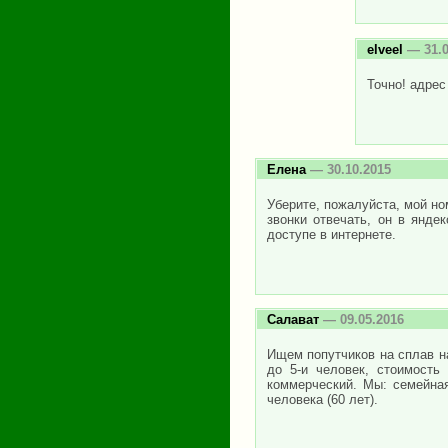
elveel
— 31.0
Точно! адрес
Елена
— 30.10.2015
Уберите, пожалуйста, мой но
звонки отвечать, он в янде
доступе в интернете.
Салават
— 09.05.2016
Ищем попутчиков на сплав на 
до 5-и человек, стоимость
коммерческий. Мы: семейная
человека (60 лет).