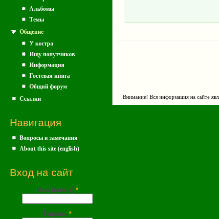
Альбомы
Темы
Общение
У костра
Ищу попутчиков
Информация
Гостевая книга
Общий форум
Внимание! Вся информация на сайте явл
Ссылки
Навигация
Вопросы и замечания
About this site (english)
Вход на сайт
Имя (почта)
*
Пароль
*