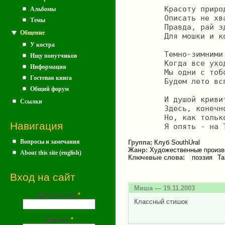
	Красоту природы райской

Альбомы
	Описать не хватит слов.

Темы
	Правда, рай здесь большей частью

Общение
	Для мошки и комаров!

У костра
	Темно-зимними ночами, 

Ищу попутчиков
	Когда все уходят спать,

Информация
	Мы одни с тобой за чаем 

Гостевая книга
	Будем лето вспоминать.

Общий форум
	И душой кривить не стану:

Ссылки
	Здесь, конечно, не Алтай.

	Но, как только снег растает,

Навигация
Вопросы и замечания
Группа:
Клуб SouthUral
Жанр:
Художественные произв
About this site (english)
Ключевые слова:
поэзия
Та
Вход на сайт
Миша
— 19.11.2003
Имя (почта)
*
Классный стишок
Пароль
*