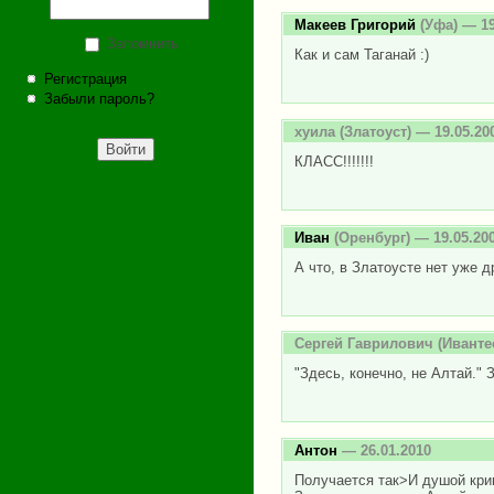
Макеев Григорий
(Уфа) — 19
Запомнить
Как и сам Таганай :)
Регистрация
Забыли пароль?
хуила
(Златоуст) — 19.05.20
КЛАСС!!!!!!!
Иван
(Оренбург) — 19.05.20
А что, в Златоусте нет уже д
Сергей Гаврилович
(Ивантее
"Здесь, конечно, не Алтай." 
Антон
— 26.01.2010
Получается так>И душой крив