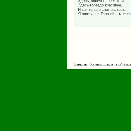
Здесь, конечно, не Алтай,
Здесь гораздо красивее,
И как только снег растает,
Я опять - на Таганай! - мне т
Внимание! Вся информация на сайте явл