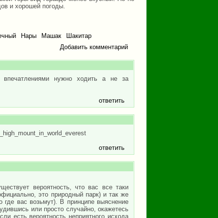
дов и хорошей погоды.
ечный
Нары
Машак
Шакитар
Добавить комментарий
а впечатлениями нужно ходить а не за
ответить
_high_mount_in_world_everest
ответить
ществует вероятность, что вас все таки
официально, это природный парк) и так же
о где вас возьмут). В принципе выяснение
блудившись или просто случайно, окажетесь
сли есть вероятность неприятного исхода