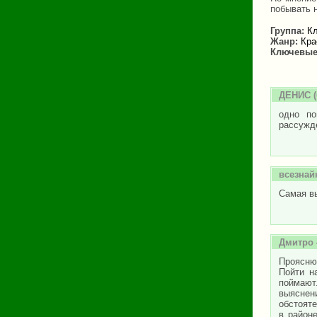
побывать н
Группа:
Кл
Жанр:
Кра
Ключевые
ДЕНИС
(
одно по
рассужд
всезнай
Самая вы
Дмитро
Проясню
Пойти н
поймают.
выяснени
обстояте
в район