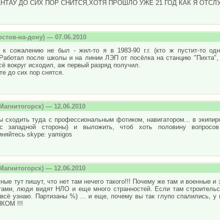
АНТАУ ДО СИХ ПОР СНИТСЯ,ХОТЯ ПРОШЛО УЖЕ 21 ГОД КАК Я ОТСЛ
остов-на-дону) — 07.06.2010
, к сожалению не был - жил-то я в 1983-90 г.г. (кто ж пустит-то о
Работал после школы и на линии ЛЭП от посёлка на станцию "Пихта", 
ё вокруг исходил, аж первый разряд получил.
те до сих пор снятся.
Магнитогорск) — 12.06.2010
 сходить туда с профессиональным фотиком, навигатором... в экипиро
с западной стороны) и выложить, чтоб хоть половину вопросов о
няйтесь skype: yamigos
Магнитогорск) — 12.06.2010
ные тут пишут, что нет там нечего такого!!! Почему же там и военные и
тами, люди видят НЛО и еще много странностей. Если там строительст
всё узнаю. Партизаны %) ... и еще, почему вы так глупо спалились, 
КОМ !!!