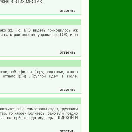
УЖИЛ В ЭТИХ МЕСТАХ.
ответить
днако ж). Но НЛО видеть приходилось аж
и на строительстве управления ГОК, и на
ответить
вке, всё сфоткать(гору, подножье, вход в
тпало!!!)))))) ..Группой идем в июле,
ответить
 закрытая зона, самосвалы ездят, грузовики
во, то какое? Колитесь, рано или поздно
у вас на гербе города медведь с КИРКОЙ И
ответить