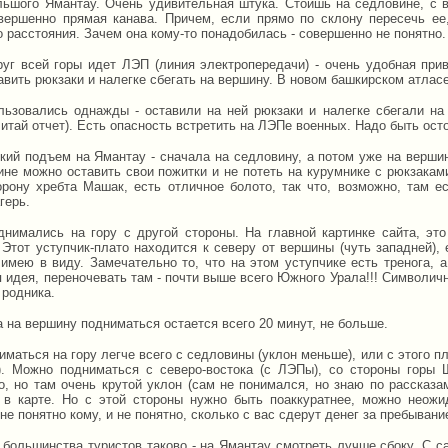
льшого Ямантау. Очень удивительная штука. Стоишь на седловине, с 
вершенно прямая канава. Причем, если прямо по склону пересечь ее,
 расстояния. Зачем она кому-то понадобилась - совершенно не понятно.
руг всей горы идет ЛЭП (линия электропередачи) - очень удобная пр
вить рюкзаки и налегке сбегать на вершину. В новом башкирском атлас
ьзовались однажды - оставили на ней рюкзаки и налегке сбегали на
Читай отчет). Есть опасность встретить на ЛЭПе военных. Надо быть ос
кий подъем на Ямантау - сначала на седловину, а потом уже на верши
ине можно оставить свои пожитки и не потеть на курумнике с рюкзакам
орону хребта Машак, есть отличное болото, так что, возможно, там 
герь.
нимались на гору с другой стороны. На главной картинке сайта, это
 Этот уступчик-плато находится к северу от вершины (чуть западней), 
 имею в виду. Замечательно то, что на этом уступчике есть тренога, а
 идея, переночевать там - почти выше всего Южного Урала!!! Символичн
 родника.
 на вершину подниматься остается всего 20 минут, не больше.
иматься на гору легче всего с седловины (уклон меньше), или с этого пл
). Можно подниматься с северо-востока (с ЛЭПы), со стороны горы
о, но там очень крутой уклон (сам не понимался, но знаю по рассказам
 в карте. Но с этой стороны нужно быть поаккуратнее, можно неожи
не понятно кому, и не понятно, сколько с вас сдерут денег за пребывани
 большинства туристов таково - на Ямантау смотреть лучше сбоку. С с