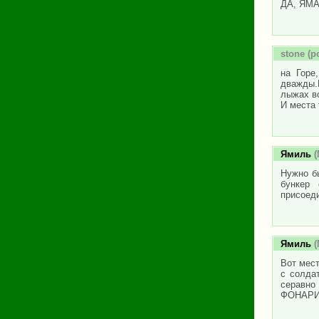
ДА, ЯМ
stone
(р
на Горе
дважды.
лыжах вс
И места 
Ямиль
(
Нужно бы
бункер 
присоеди
Ямиль
(
Вот мест
с солда
серавно 
ФОНАРИ