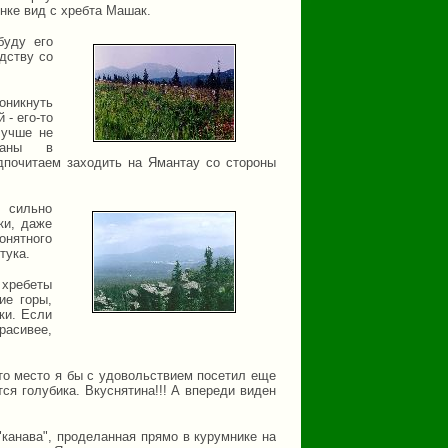
нке вид с хребта Машак.
буду его
едству со
оникнуть
 - его-то
лучше не
саны в
почитаем заходить на Ямантау со стороны
 сильно
ки, даже
нятного
тука.
 хребеты
ие горы,
ки. Если
расивее,
о место я бы с удовольствием посетил еще
ся голубика. Вкуснятина!!! А впереди виден
канава", проделанная прямо в курумнике на