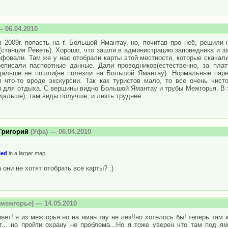
 06.04.2010
 2009г. попасть на г. Большой Ямантау, но, почитав про неё, решили 
станция Реветь). Хорошо, что зашли в администрацию заповедника и за
фовали. Там же у нас отобрали карты этой местности, которые скачали 
еписали паспортные данные. Дали проводников(естественно, за плат
дальше не пошли(не полезли на Большой Ямантау). Нормальные парни
и что-то вроде экскурсии. Так как туристов мало, то все очень чист
и для отдыха. С вершины видно Большой Ямантау и трубы Межгорья. В э
дальше), там виды получше, и лезть труднее.
Григорий
(Уфа) — 06.04.2010
led
in a larger map
а они не хотят отобрать все карты? :)
межгорье) — 14.05.2010
вет! я из межгорья но на яман тау не лез!!но хотелось бы! теперь там
... но пройти охрану не проблема...Но я тоже уверен что там под ям