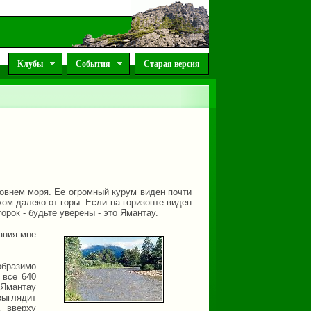
Клубы
События
Старая версия
овнем моря. Ее огромный курум виден почти
ком далеко от горы. Если на горизонте виден
рок - будьте уверены - это Ямантау.
ания мне
образимо
 все 640
 Ямантау
ыглядит
а вверху