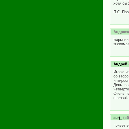
хотя бы 
П.С. Про
Андрюх
Барынки
знакомая
Андрей
Игорю из
со второ
интирес
День во
четвёрто
Очень пе
starasuk.
serj_
(иб
привет в