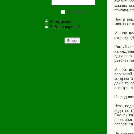
склоне бо
камнях со
приличного
Запомнить
Почти вок
Регистрация
можно оста
Забыли пароль?
Мы ею пол
стоянку. (
Самый лег
на седлов
идти в ст
разбить ла
Мы же под
вершиной.
который я
даже такая
в метре от
От родника
Итак, подн
вода есть
Солнечног
нарисован
попасться 
Но мнение