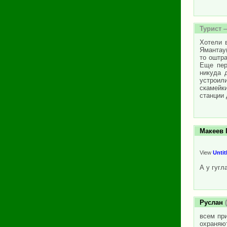
Турист
—
Хотели в
Ямантау(
то оштра
Еще пер
никуда 
устроил
скамейк
станции 
Макеев 
View
Untit
А у гугл
Руслан
(
всем при
охраняют