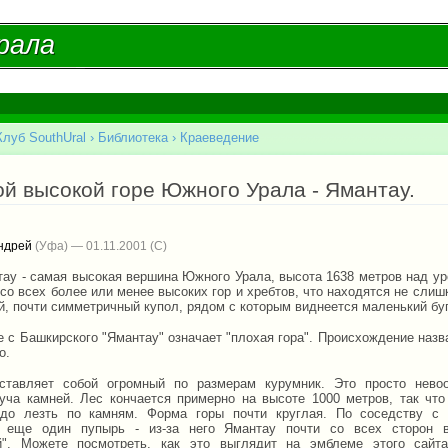
Перейти к
основному
рала
рала
содержанию
Клуб SouthUral
›
Библиотека
›
Краеведение
есь
й высокой горе Южного Урала - Ямантау.
ндрей
(Уфа) — 01.11.2001
тау - самая высокая вершина Южного Урала, высота 1638 метров над ур
со всех более или менее высоких гор и хребтов, что находятся не слиш
, почти симметричный купол, рядом с которым виднеется маленький буго
е с Башкирского "Ямантау" означает "плохая гора". Происхождение назв
о.
ставляет собой огромный по размерам курумник. Это просто нево
уча камней. Лес кончается примерно на высоте 1000 метров, так что
адо лезть по камням. Форма горы почти круглая. По соседству с
я еще один пупырь - из-за него Ямантау почти со всех сторон в
й". Можете посмотреть, как это выглядит на эмблеме этого сайт