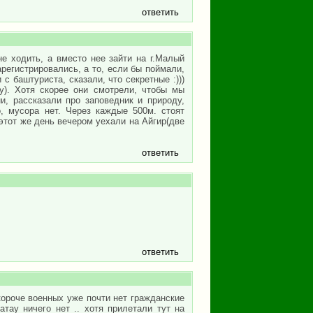
ответить
не ходить, а вместо нее зайти на г.Малый
регистрировались, а то, если бы поймали,
с баштуриста, сказали, что секретные :)))
у). Хотя скорее они смотрели, чтобы мы
, рассказали про заповедник и природу,
о, мусора нет. Через каждые 500м. стоят
тот же день вечером уехали на Айгир(две
ответить
ответить
 короче военных уже почти нет гражданские
атау ничего нет .. хотя прилетали тут на