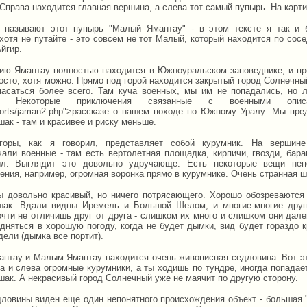
Справа находится главная вершина, а слева тот самый пупырь. На карти
 называют этот пупырь "Малый Ямантау" - в этом тексте я так и 
хотя не путайте - это совсем не тот Малый, который находится по сос
йгир.
ию Ямантау полностью находится в Южноуральском заповеднике, и пр
осто, хотя можно. Прямо под горой находится закрытый город Солнечный
пасаться более всего. Там куча военных, мы им не попадались, но 
ть. Некоторые приключения связанные с военными опи
ports/jaman2.php">рассказе
о нашем походе по Южному Уралу. Мы пред
ак - там и красивее и риску меньше.
горы, как я говорил, представляет собой курумник. На вершине
чали военные - там есть вертолетная площадка, кирпичи, гвозди, бара
ыл. Выглядит это довольно удручающе. Есть некоторые вещи непо
ения, например, огромная воронка прямо в курумнике. Очень странная ш
ы довольно красивый, но ничего потрясающего. Хорошо обозреваются
ак. Вдали видны Иремель и Большой Шелом, и многие-многие друг
очти не отличишь друг от друга - слишком их много и слишком они дале
одняться в хорошую погоду, когда не будет дымки, вид будет гораздо к
ели (дымка все портит).
нтау и Малым Ямантау находится очень живописная седловина. Вот эт
а и слева огромные курумники, а ты ходишь по тундре, иногда попадает
шак. А некрасивый город Солнечный уже не маячит по другую сторону.
дловины виден еще один непонятного происхождения объект - большая "