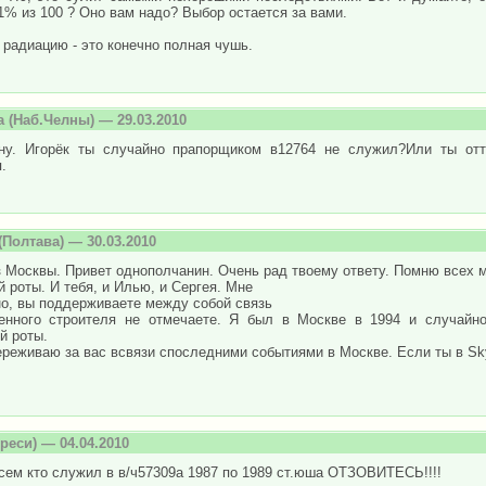
1% из 100 ? Оно вам надо? Выбор остается за вами.
 радиацию - это конечно полная чушь.
а
(Наб.Челны) — 29.03.2010
ну. Игорёк ты случайно прапорщиком в12764 не служил?Или ты от
.
(Полтава) — 30.03.2010
 Москвы. Привет однополчанин. Очень рад твоему ответу. Помню всех 
й роты. И тебя, и Илью, и Сергея. Мне
но, вы поддерживаете между собой связь
енного строителя не отмечаете. Я был в Москве в 1994 и случайн
й роты.
реживаю за вас всвязи споследними событиями в Москве. Если ты в Sk
реси) — 04.04.2010
сем кто служил в в/ч57309а 1987 по 1989 ст.юша ОТЗОВИТЕСЬ!!!!