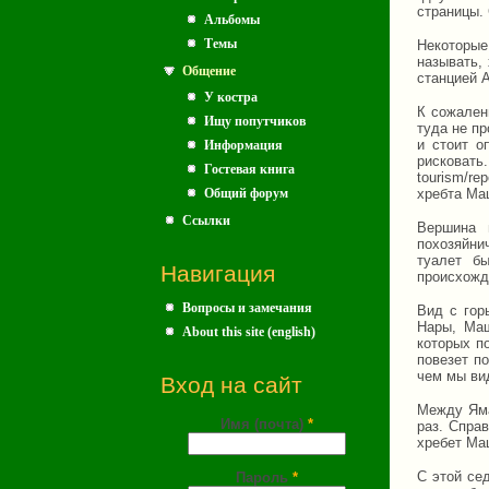
страницы. 
Альбомы
Темы
Некоторые
называть, 
Общение
станцией А
У костра
К сожален
Ищу попутчиков
туда не пр
и стоит о
Информация
рискова
Гостевая книга
tourism/re
Общий форум
хребта Маш
Ссылки
Вершина 
похозяйни
туалет б
Навигация
происхожд
Вопросы и замечания
Вид с гор
Нары, Маш
About this site (english)
которых п
повезет п
чем мы вид
Вход на сайт
Между Яма
Имя (почта)
*
раз. Справ
хребет Ма
С этой се
Пароль
*