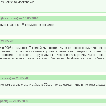
ах какие то московские..
а
(Межгорье) — 19.05.2010
льно классная!!!! сходите не пожалеете
20.05.2010
 в 2008 г., в марте. Тяжелый был поход, были те, которые сдулись, всп
тления от этих мест остались удивительные - настоящая глухомань, чи
 повезло, что нашли старую лыжню, без нее на вершину бы не попали
ничего, но впечатлений хватило и без этого. На Яман-тау стоит побыва
рязань) — 20.05.2010
кие там вкусные были зайцы в 79г.вот тогда была глушь и чистота а как
реси) — 24.05.2010