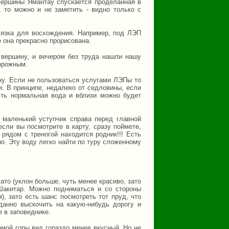
вершины Ямантау спускается проделанная в
 то можно и не заметить - видно только с
ивязка для восхождения. Например, под ЛЭП
е она прекрасно прорисована.
 вершину, и вечером без труда нашли нашу
торожным.
ну. Если не пользоваться услугами ЛЭПы то
и. В принципе, недалеко от седловины, если
есть нормальная вода и вблизи можно будет
 маленький уступчик справа перед главной
если вы посмотрите в карту, сразу поймете,
 рядом с треногой находится родник!!! Есть
о. Эту воду легко найти по туру сложенному
ато (уклон больше, чуть менее красиво, зато
 Шакитар. Можно подниматься и со стороны
), зато есть шанс посмотреть тот пруд, что
данно выскочить на какую-нибудь дорогу и
е в заповеднике.
амой горы вид гораздо менее вкусный. Но не