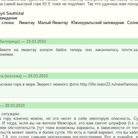
а самой высокой горе Ю.У. тоже не подобает. Так что удачных вам похо
уб SouthUral
еведение
 слова:
Ямантау
Малый Ямантау
Южноуральский заповедник
Солн
белорецк) — 19.03.2010
ймите на ямантау копали бабло теперь оно закончилось почти.з
ениями.
ка
(москва) — 24.03.2010
сокая гора в мире Эверест немного фото http://life.team22.ru/new/famous
— 28.03.2010
 ситуацию:
а гору конечно можно, но это несет в себе некоторую опасность. Су
 И тогда, если вы не жители Межгорья, это вам светит штрафом (т.к. 
ем обстоятельств (тут тоже возможны варианты, в зависимости от тог
льств может занять и более суток. Но есть и такой вариант, что вы за
е 7.9, это сулит самыми нехорошими последствиями. Вот и думайте, е