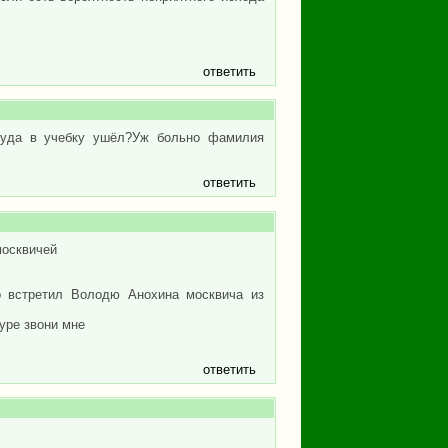
ответить
туда в учебку ушёл?Уж больно фамилия
ответить
москвичей
о встретил Володю Анохина москвича из
ype звони мне
ответить