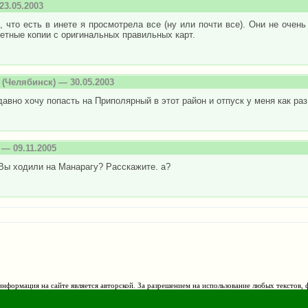
3.05.2003
, что есть в инете я просмотрела все (ну или почти все). Они не очен
етные копии с оригинальных правильных карт.
(Челябинск) — 30.05.2003
давно хочу попасть на Приполярный в этот район и отпуск у меня как ра
— 09.11.2005
Вы ходили на Манарагу? Расскажите. а?
нформация на сайте является авторской. За разрешением на использование любых текстов, 