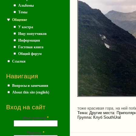
Альбомы
Темы
Общение
У костра
Ищу попутчиков
Информация
Гостевая книга
Общий форум
Ссылки
Навигация
Вопросы и замечания
About this site (english)
Вход на сайт
тоже красивая гора, на ней п
Тема:
Другие места: Приполярн
Группа:
Клуб SouthUral
Имя (почта)
*
Пароль
*