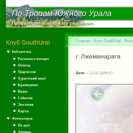
Пе
ос
По Тропам Южного Урала
По Тропам Южного Урала
со
Путеводитель вольного странника
Путеводитель вольного странника
Главное меню
Главная
›
Клуб SouthUral
›
Фото
Клуб SouthUral
Библиотека
Вы здесь
г. Лжеманарага
Рассказы о походах
Отчеты
Творчество
Валя
— 12.01.2004
Туристский опыт
Краеведение
Видео
События
Экология
Карты
Фотогалерея
По дате
Авторы