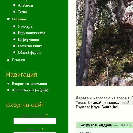
Альбомы
Темы
Общение
У костра
Ищу попутчиков
Информация
Гостевая книга
Общий форум
Ссылки
Навигация
Вопросы и замечания
About this site (english)
Дерево с наростом на тропе к 
Тема:
Таганай, национальный п
Вход на сайт
Группа:
Клуб SouthUral
Имя (почта)
*
Безруков Андрей
— 14.01.2
Пароль
*