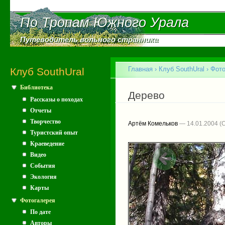
Пе
ос
По Тропам Южного Урала
По Тропам Южного Урала
со
Путеводитель вольного странника
Путеводитель вольного странника
Главное меню
Главная
›
Клуб SouthUral
›
Фото
Клуб SouthUral
Библиотека
Вы здесь
Дерево
Рассказы о походах
Отчеты
Творчество
Артём Комельков
— 14.01.2004
Туристский опыт
Краеведение
Видео
События
Экология
Карты
Фотогалерея
По дате
Авторы