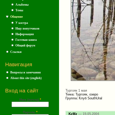
Альбомы
Темы
Общение
У костра
Ищу попутчиков
Информация
Гостевая книга
Общий форум
Ссылки
Навигация
Вопросы и замечания
About this site (english)
Вход на сайт
Тургояк 1 мая
Тема:
Тургояк, озеро
Группа:
Клуб SouthUral
Имя (почта)
*
Пароль
*
KzMz
— 19.05.2004