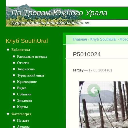
Пе
ос
По Тропам Южного Урала
По Тропам Южного Урала
со
Путеводитель вольного странника
Путеводитель вольного странника
Главное меню
Главная
›
Клуб SouthUral
›
Фото
Клуб SouthUral
Библиотека
Вы здесь
P5010024
Рассказы о походах
Отчеты
Творчество
sergey
— 17.05.2004
Туристский опыт
Краеведение
Видео
События
Экология
Карты
Фотогалерея
По дате
Авторы