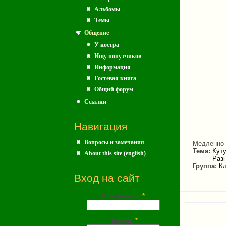
Альбомы
Темы
Общение
У костра
Ищу попутчиков
Информация
Гостевая книга
Общий форум
Ссылки
Навигация
Вопросы и замечания
Медленно п
Тема:
Кут
About this site (english)
Раз
Группа:
Кл
Вход на сайт
Имя (почта)
*
Пароль
*