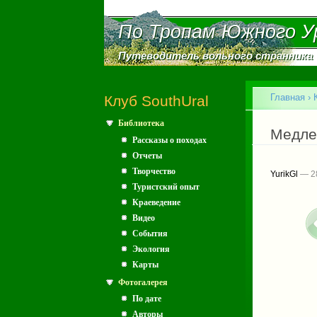
По Тропам Южного У
По Тропам Южного У
Путеводитель вольного странника
Путеводитель вольного странника
Главное меню
Главная
›
Клуб SouthUral
Библиотека
Вы зд
Медлен
Рассказы о походах
Отчеты
Творчество
YurikGl
— 28
Туристский опыт
Краеведение
Видео
События
Экология
Карты
Фотогалерея
По дате
Авторы