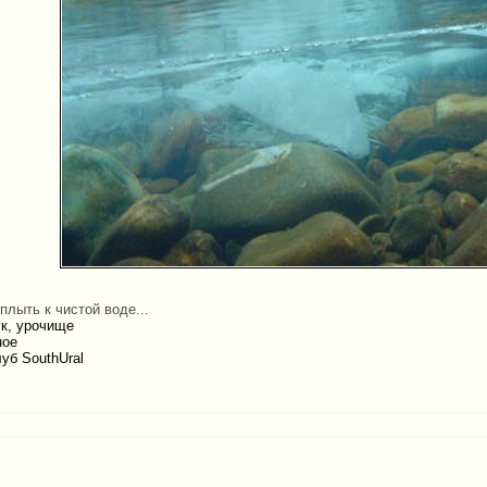
лыть к чистой воде...
ук, урочище
ное
уб SouthUral