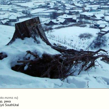
foto.mzmz.ru)
р, река
уб SouthUral