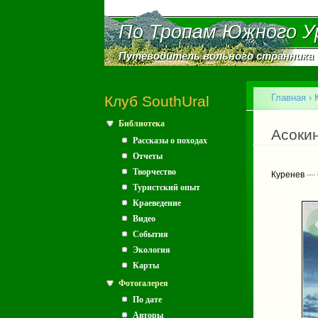
По Тропам Южного У
По Тропам Южного У
Путеводитель вольного странника
Путеводитель вольного странника
Главное меню
Главная
›
Клуб SouthUral
Библиотека
Вы зд
Асокин
Рассказы о походах
Отчеты
Творчество
Куренев
— 
Туристский опыт
Краеведение
Видео
События
Экология
Карты
Фотогалерея
По дате
Авторы