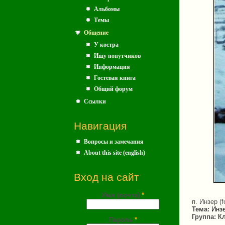
Альбомы
Темы
Общение
У костра
Ищу попутчиков
Информация
Гостевая книга
Общий форум
Ссылки
Навигация
Вопросы и замечания
About this site (english)
Вход на сайт
Имя (почта)
*
п. Инзер (
Тема:
Инзе
Группа:
Кл
Пароль
*