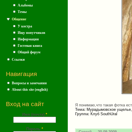
Альбомы
Темы
Общение
У костра
Ищу попутчиков
Информация
Гостевая книга
Общий форум
Ссылки
Навигация
Вопросы и замечания
About this site (english)
Вход на сайт
Я понимаю,что такая фотка есть
Тема:
Мурадымовское ущелье
Группа:
Клуб SouthUral
Имя (почта)
*
Пароль
*
Сергей
— 20.09.2009