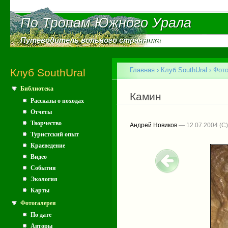
Пе
ос
По Тропам Южного Урала
По Тропам Южного Урала
со
Путеводитель вольного странника
Путеводитель вольного странника
Главное меню
Главная
›
Клуб SouthUral
›
Фото
Клуб SouthUral
Библиотека
Вы здесь
Камин
Рассказы о походах
Отчеты
Творчество
Андрей Новиков
— 12.07.2004
Туристский опыт
Краеведение
Видео
События
Экология
Карты
Фотогалерея
По дате
Авторы