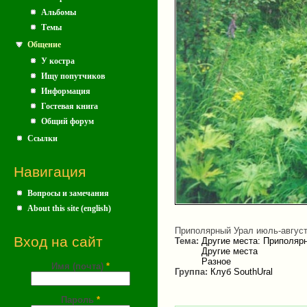
Альбомы
Темы
Общение
У костра
Ищу попутчиков
Информация
Гостевая книга
Общий форум
Ссылки
Навигация
Вопросы и замечания
About this site (english)
Приполярный Урал июль-август
Вход на сайт
Тема:
Другие места: Приполярн
Другие места
Разное
Имя (почта)
*
Группа:
Клуб SouthUral
Пароль
*