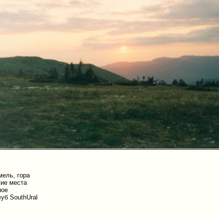
.
мель, гора
гие места
ное
уб SouthUral