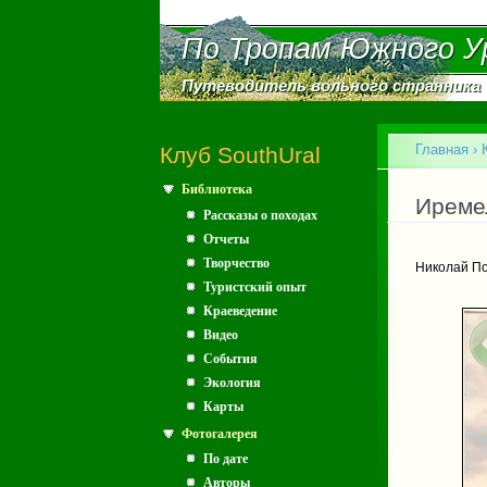
По Тропам Южного У
По Тропам Южного У
Путеводитель вольного странника
Путеводитель вольного странника
Главное меню
Главная
›
Клуб SouthUral
Библиотека
Вы зд
Иреме
Рассказы о походах
Отчеты
Творчество
Николай П
Туристский опыт
Краеведение
Видео
События
Экология
Карты
Фотогалерея
По дате
Авторы