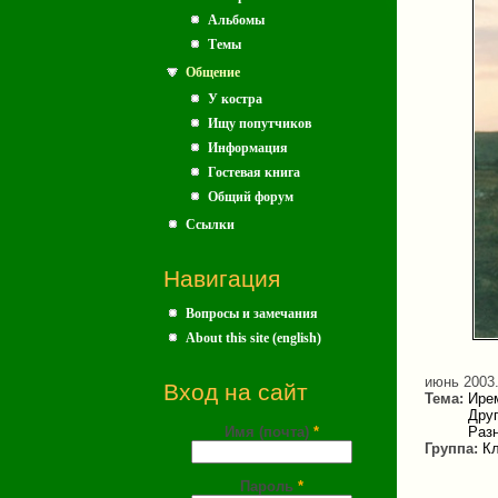
Альбомы
Темы
Общение
У костра
Ищу попутчиков
Информация
Гостевая книга
Общий форум
Ссылки
Навигация
Вопросы и замечания
About this site (english)
июнь 2003
Вход на сайт
Тема:
Ире
Дру
Имя (почта)
*
Раз
Группа:
Кл
Пароль
*